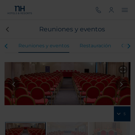
Reuniones y eventos
ones
Reuniones y eventos
Restauración
Ofert
5