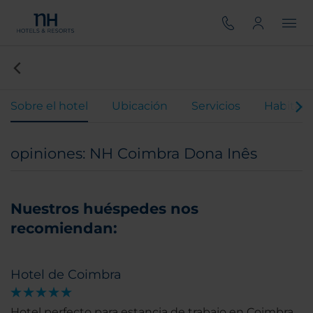
Sobre el hotel
Ubicación
Servicios
Habitaci
opiniones: NH Coimbra Dona Inês
Nuestros huéspedes nos
recomiendan:
Hotel de Coimbra
Hotel perfecto para estancia de trabajo en Coimbra.