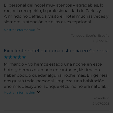
El personal del hotel muy atentos y agradables, lo
mejor la recepción, la profesionalidad de Carlos y
Armindo no defrauda, visito el hotel muchas veces y
siempre la atención de ellos es excepcional
Mostrar información
Tonpego.
Seseña, España
01/07/2026
Excelente hotel para una estancia en Coímbra
Mi marido y yo hemos estado una noche en este
hotel y hemos quedado encantados, lástima no
haber podido quedar alguna noche más. En general,
nos gustó todo, personal, limpieza, una habitación
enorme, desayuno, aunque el zumo no era natural, y
la ubicación. El precio quizás resultó algo caro de
Mostrar información
más. No podemos opinar sobre la piscina ni el
Yolanda V.
restaurante porque no lo hemos probado. Si vuelvo
24/07/2025
por Coímbra repito seguro.