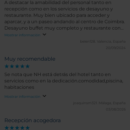
A destacar la amabilidad del personal tanto en
recepción como en los servicios de desayuno y
restaurante. Muy bien ubicado para acceder y
aparcar, y a un paseo andando al centro de Coimbra.
Desayuno buffet muy completo y restaurante con
buenos platos a precio razonable: Piscina para darse
Mostrar información
un baño en verano
belen128.
Valencia, España
20/09/2024
Muy recomendable
Se nota que NH está detrás del hotel tanto en
servicios como en la dedicación.comodidad,piscina,
habitaciones
Mostrar información
joaquinsm321.
Málaga, España
03/08/2026
Recepción acogedora