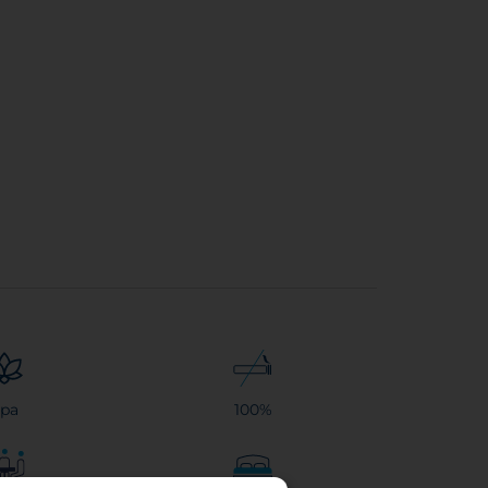
pa
100%