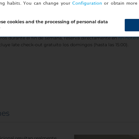
ing habits. You can change your
Configuration
or obtain more 
se cookies and the processing of personal data
 huéspedes del hotel
?
tros durante el fin de semana, reserva directamente en
nh-hotel
cluye late check-out gratuito los domingos (hasta las 15:00).
nes
icional resultan realmente