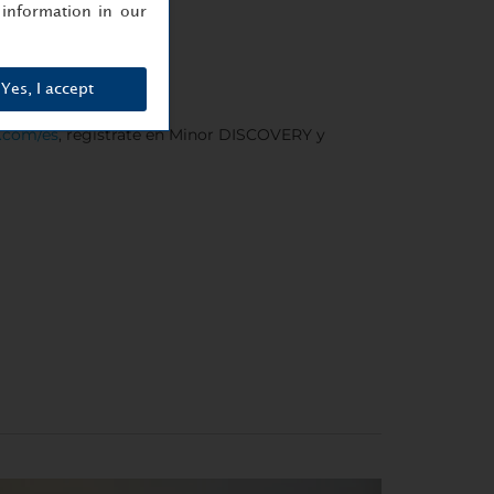
information in our
Yes, I accept
s.com/es
, regístrate en Minor DISCOVERY y