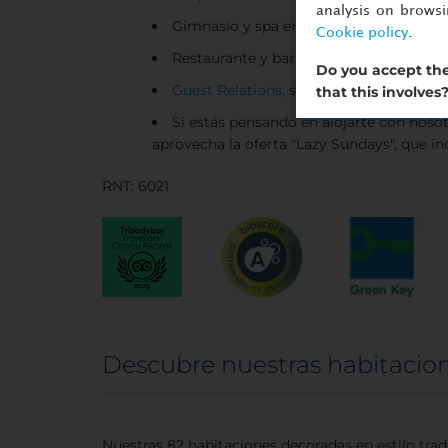
analysis on brows
Gimnasio y spa en la azotea
Cookie policy
.
Restaurante y bar
Do you accept the
Guest Relations,
servicio para todos los
that this involves
Si estás pensando en alojarte con noso
aprovecha la oferta "Lazy Sundays", que in
RNT: 6021
Descubre nuestras habitacio
Nuestras 82 habitaciones decoradas en estilo trad