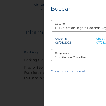
Aire acondicionado o
Hotel sostenib
Buscar
climatizador
Destino
Información del hotel
Check-in
Check-
Parking
Ocupación
Parking fuera del hotel
Precio: $30 USD / día
Código promocional
Estacionamiento disponible de
8:00 a.m. a 8:00 p.m.