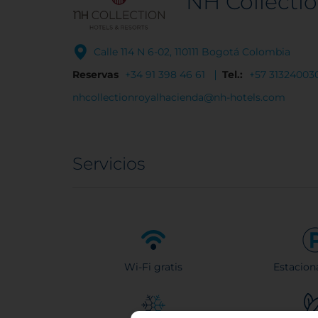
NH Collecti
Calle 114 N 6-02, 110111 Bogotá Colombia
Reservas
+34 91 398 46 61
Tel.:
+57 31324003
nhcollectionroyalhacienda@nh-hotels.com
Servicios
Wi-Fi gratis
Estacion