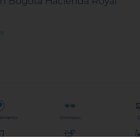
on Bogotá Hacienda Royal
03
amiento
Gimnasio
S