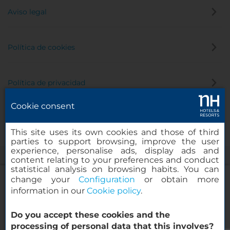
Aviso legal
Política de cookies
Política de privacidad
Cookie consent
Canal de denuncias
This site uses its own cookies and those of third
parties to support browsing, improve the user
experience, personalise ads, display ads and
content relating to your preferences and conduct
statistical analysis on browsing habits. You can
change your
Configuration
or obtain more
information in our
Cookie policy
.
NH Collection Madrid Abascal
Do you accept these cookies and the
© 2000-2026 MINOR HOTELS EUROPE & AMERICAS Santa Engracia,
processing of personal data that this involves?