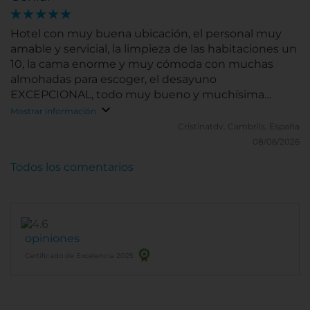
Hotel con muy buena ubicación, el personal muy
amable y servicial, la limpieza de las habitaciones un
10, la cama enorme y muy cómoda con muchas
almohadas para escoger, el desayuno
EXCEPCIONAL, todo muy bueno y muchísima
variedad. El gym a pesar de ser pequeño tiene 5
Mostrar información
máquinas necesarias y en muy buen estado
Cristinatdv.
Cambrils, España
(incluso el material) con agua fría y toallas para
08/06/2026
disponer de ellas, abierto 24h, así que perfecto.
Todos los comentarios
Recomendable 100%
opiniones
Certificado de Excelencia 2025