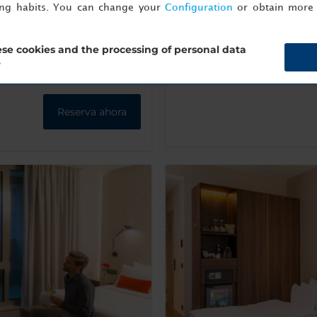
Máquina de
Hervi
ornoz
ing habits. You can change your
Configuration
or obtain more 
café espresso
ag
se cookies and the processing of personal data
?
Más información
Reserva ahora