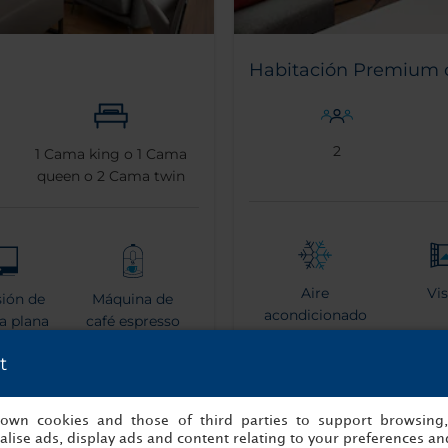
Habitación Premium c
2
1
Cama king o
1
Cama
queen o
2
Cama twin
Aire
Vis
sión de
Máquina de
acondicionado
la plana
café espresso
o climatizador
t
s own cookies and those of third parties to support browsing
lise ads, display ads and content relating to your preferences and