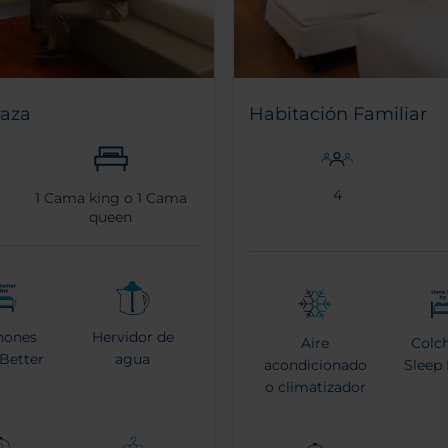
raza
Habitación Familiar
4
1
Cama king o
1
Cama
queen
hones
Hervidor de
Aire
Colc
 Better
agua
acondicionado
Sleep 
o climatizador