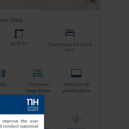
on Vista
25-31 m²
1
Cama king o
2
Cama
twin
tas
Colchones
Televisión de
Sleep Better
pantalla plana
, improve the user
 conduct statistical