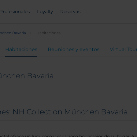
Profesionales
Loyalty
Reservas
nchen Bavaria
Habitaciones
Habitaciones
Reuniones y eventos
Virtual Tou
ünchen Bavaria
nes: NH Collection München Bavaria
 hotel ofrece un luminoso y espacioso hogar lejos de su hogar. S