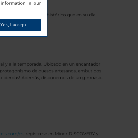
information in our
 Maimónides o al muro histórico que en su día
Yes, I accept
ocal y a la temporada. Ubicado en un encantador
con protagonismo de quesos artesanos, embutidos
e lo pierdas! Además, disponemos de un gimnasio
tels.com/es
, regístrese en Minor DISCOVERY y