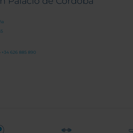
on Palacio de Córdoba
ña
35
p
+34 626 885 890