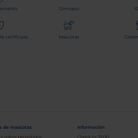
amiento
Gimnasio
1
le certificado
Mascotas
Celeb
ca de mascotas
Información
 y gatos permitidos
Check-in: 15:00