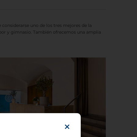
e considerarse uno de los tres mejores de la
vapor y gimnasio. También ofrecemos una amplia