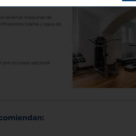
 con diversas máquinas de
. Ofrecemos toallas y agua de
 con un coste adicional
ecomiendan: