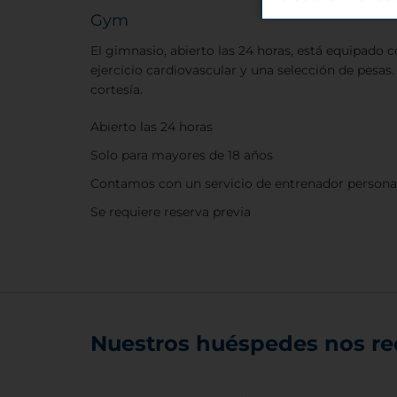
Gym
El gimnasio, abierto las 24 horas, está equipado
ejercicio cardiovascular y una selección de pesas
cortesía.
Abierto las 24 horas
Solo para mayores de 18 años
Contamos con un servicio de entrenador personal
Se requiere reserva previa
Nuestros huéspedes nos r