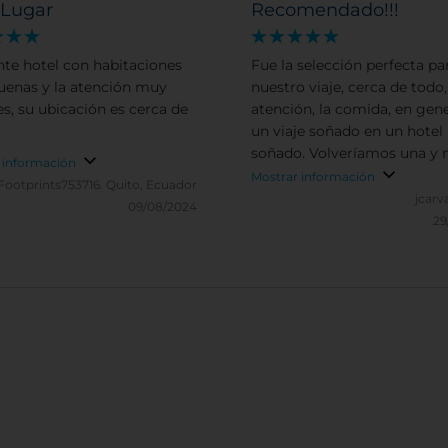
 Lugar
Recomendado!!!
nte hotel con habitaciones
Fue la selección perfecta pa
enas y la atención muy
nuestro viaje, cerca de todo,
s, su ubicación es cerca de
atención, la comida, en general
un viaje soñado en un hotel
soñado. Volveríamos una y mil
 información
veces más, lo que nos faltó 
Mostrar información
Footprints753716.
Quito, Ecuador
tiempo Gracias NH
jcarv
09/08/2024
29