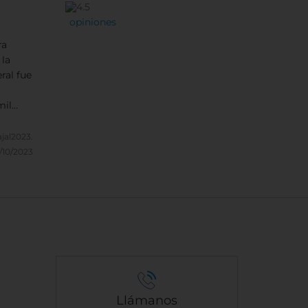
opiniones
ra
 la
 fue
fue
ajal2023.
/10/2023
Llámanos