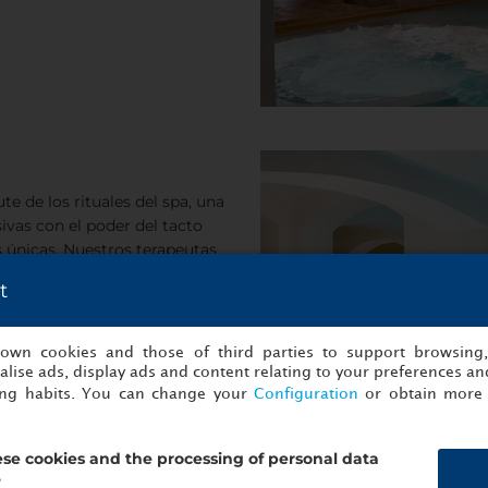
.
e de los rituales del spa, una
ivas con el poder del tacto
s únicas. Nuestros terapeutas
a sus necesidades particulares.
t
tamientos faciales, que
hasta los que han sido
s own cookies and those of third parties to support browsing
 Para obtener más información
lise ads, display ads and content relating to your preferences and
ivspa.com
ing habits. You can change your
Configuration
or obtain more 
se cookies and the processing of personal data
?