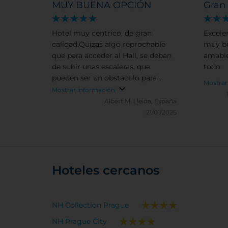
MUY BUENA OPCIÓN
Gran
Hotel muy centrico, de gran
Excele
calidad.Quizas algo reprochable
muy bu
que para acceder al Hall, se deban
amable
de subir unas escaleras, que
todo
pueden ser un obstaculo para
Mostrar
personas con movilidad reducida.
Mostrar información
(probablemente lo tengan resuelto
Albert M.
Lleida, España
de alguna forma). Hall / Bar muy
21/01/2025
reconfortable, con algunos
momentos con musica en vivo, al
igual que el desayuno Buffet, que
es muy completo. Cerca de la
Opera, de la estacion de Tren , i de
Hoteles cercanos
la torre de la polvora, lo hace
idoneo para empezar una visita
turistica.
NH Collection Prague
NH Prague City