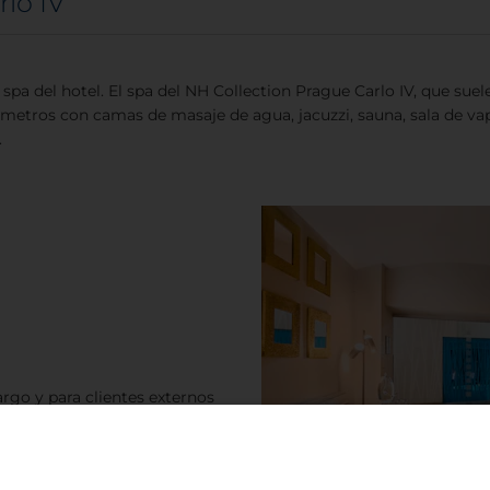
lo IV
spa del hotel. El spa del NH Collection Prague Carlo IV, que suel
0 metros con camas de masaje de agua, jacuzzi, sauna, sala de 
.
argo y para clientes externos
acceder al spa por 64 € por