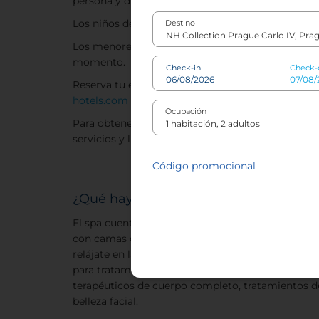
persona y día.
Los niños de 1 a 14 años son bienvenidos al spa has
Destino
Los menores de 16 años deben contar con la supe
momento.
Check-in
Check-
Reserva tu entrada escribiendo a
spa.nhcollectio
hotels.com
Ocupación
Para obtener más información sobre el spa, inclui
servicios y lista de precios, visita nuestro sitio w
Código promocional
¿Qué hay en el spa?
El spa cuenta con una piscina climatizada cubier
con camas de masaje de agua y jacuzzi. Disfruta d
relájate en las cómodas tumbonas junto a la pisc
para tratamientos en los que los huéspedes pued
terapéuticos de cuerpo completo, tratamientos de
belleza facial.