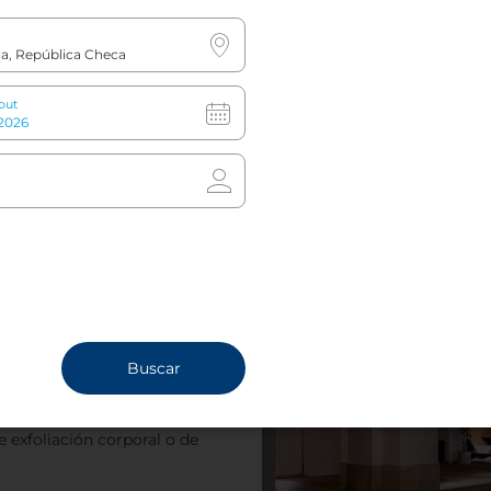
ta las 16:00 h.
rvisión de un adulto en todo
out
npraguecarloiv@nh-
dos los tratamientos,
eb específico
carloivspa.com
ta de 20 metros de longitud
e la sauna y sala de vapor y
Buscar
ina. También hay espacios
en reservar masajes
 exfoliación corporal o de