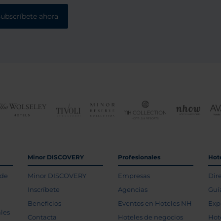
subscríbete ahora
Minor DISCOVERY
Profesionales
Hot
 de
Minor DISCOVERY
Empresas
Dir
Inscríbete
Agencias
Guí
Beneficios
Eventos en Hoteles NH
Exp
les
Contacta
Hoteles de negocios
Hot