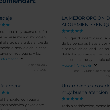
ecomiendan:
edaje
LA MEJOR OPCIÓN D
ALOJAMIENTO EN QU
eral una muy buena opción
hospedarse muy comodo en
Un lugar donde todas y cad
l el sitio para trabajar desde
de las personas trabaja con 
tación el servicio de la cena
alto nivel de calidad. Los ser
esayuno muy bueno y la
del hotel son excelentes, as
lidad en cada momento
 información
las instalaciones y la ubicaci
AlexMoscoso.
Mostrar información
26/11/2025
Elena R.
Ciudad de México
15
día amena
Un ambiente acosado
muy buena atencion
el tranquilo, con buena
 gastronómica y excelente
Todo a satisfaccion, desde la