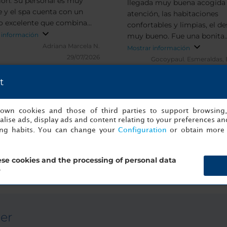
ión. Su personal es muy
llegada muy buena acogida
 y el spa cuenta con un
atención, las habitaciones
io excelente que combina
confortables y limpias, el d
tes técnicas, ideal para
 información
muy bueno. Fue una bonita
se.
Adriana Marcela N.
experiencia
Mostrar información
29/07/2026
Gocoypaul.
Esmeraldas,
11
t
s own cookies and those of third parties to support browsing
lise ads, display ads and content relating to your preferences and
ing habits. You can change your
Configuration
or obtain more 
s y verificadas de NH Collection Quit
se cookies and the processing of personal data
?
ter