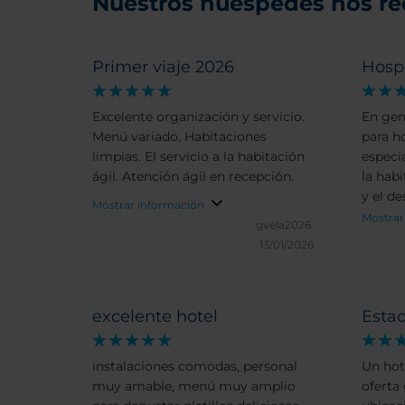
Nuestros huéspedes nos r
Primer viaje 2026
Hosp
Excelente organización y servicio.
En gen
Menú variado. Habitaciones
para 
limpias. El servicio a la habitación
especia
ágil. Atención ágil en recepción.
la habi
y el d
Mostrar información
amabi
Mostrar
gvela2026.
13/01/2026
excelente hotel
Esta
instalaciones comodas, personal
Un hot
muy amable, menú muy amplio
oferta