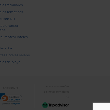
eles familiares
eles Temáticos
cubre NH
taurantes en
aña
taurantes Hoteles
tacados
rtas Hoteles Verano
eles de playa
Ahora con reseñas
Sitio seguro
del hotel de viajeros
de