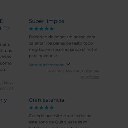
E
Super limpios
ITO
Deberian de poner un horno para
calentar los panes de resto todo
a una
muy bueno recomenando el hotel
el más
para quedarse
vicios
i como
Mostrar información
ón.
543santos.
Medellín, Colombia
21/07/2025
, México
/09/2025
r y
Gran estancia!
Cuando necesito estar cerca de
esta zona de Quito, este es mi