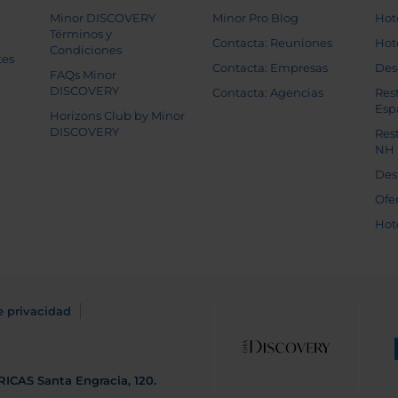
Minor DISCOVERY
Minor Pro Blog
Hot
Términos y
Contacta: Reuniones
Hot
Condiciones
tes
Contacta: Empresas
Des
FAQs Minor
DISCOVERY
Contacta: Agencias
Res
Esp
Horizons Club by Minor
DISCOVERY
Res
NH
Des
Ofe
Hot
e privacidad
RICAS
Santa Engracia, 120.