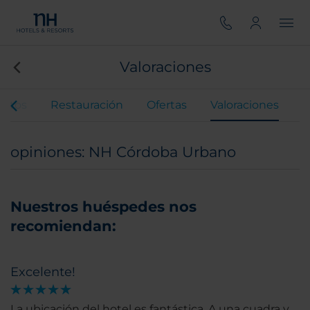
Valoraciones
entos
Restauración
Ofertas
Valoraciones
opiniones: NH Córdoba Urbano
Nuestros huéspedes nos
recomiendan:
Excelente!
La ubicación del hotel es fantástica. A una cuadra y