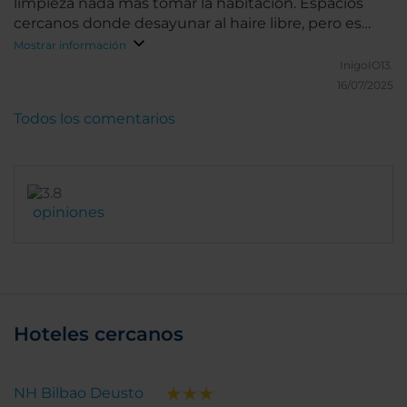
limpieza nada más tomar la habitación. Espacios
cercanos donde desayunar al haire libre, pero es
bueno el desayuno en el hotel en cuanto a calidad.
Mostrar información
InigoIO13.
16/07/2025
Todos los comentarios
opiniones
Hoteles cercanos
NH Bilbao Deusto