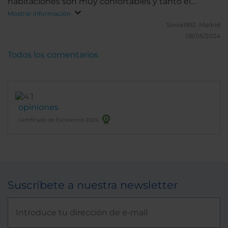
habitaciones son muy confortables y tanto el
desayuno como el restaurante tienen una oferta
Mostrar información
muy completa sin necesidad de buscar otras
Sonia1992.
Madrid
opciones fuera.
08/05/2024
Todos los comentarios
opiniones
Certificado de Excelencia 2025
Suscríbete a nuestra newsletter