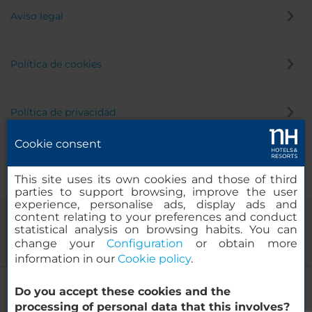
Aviso legal
Política de cookies
Política de privacidad
Cookie consent
Canal de denuncias
This site uses its own cookies and those of third
parties to support browsing, improve the user
experience, personalise ads, display ads and
content relating to your preferences and conduct
statistical analysis on browsing habits. You can
change your
Configuration
or obtain more
information in our
Cookie policy
.
NH Málaga
Do you accept these cookies and the
© 2000-2026 MINOR HOTELS EUROPE & AMERICAS Santa Engracia,
processing of personal data that this involves?