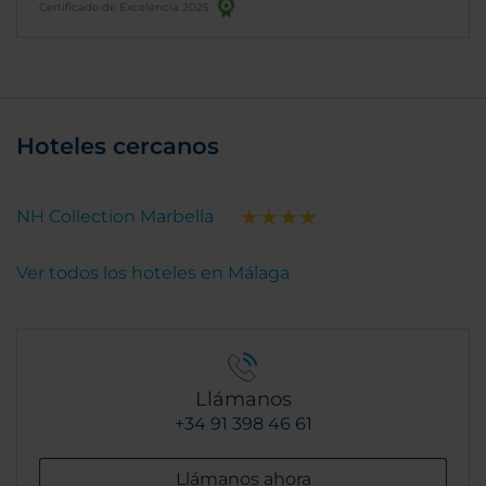
Certificado de Excelencia 2025
decenas de opciones; además de lo que te pueden
preparar si lo deseas. Cuado tengo que viajar por
trabajo, quedarme aquí es lo que me hace sentir
que estoy de vacaciones hasta que salgo por la
puerta.
Hoteles cercanos
NH Collection Marbella
Ver todos los hoteles en Málaga
Llámanos
+34 91 398 46 61
Llámanos ahora