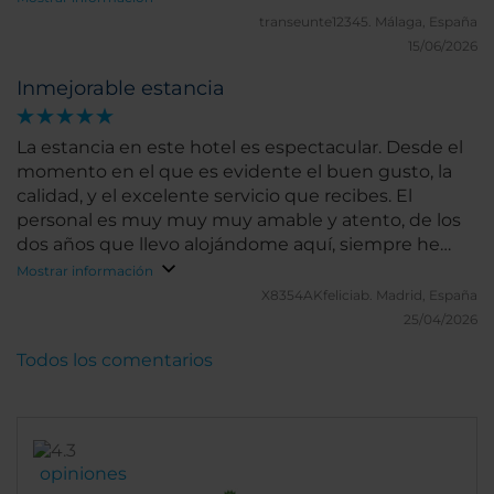
transeunte12345.
Málaga, España
15/06/2026
Inmejorable estancia
La estancia en este hotel es espectacular. Desde el
momento en el que es evidente el buen gusto, la
calidad, y el excelente servicio que recibes. El
personal es muy muy muy amable y atento, de los
dos años que llevo alojándome aquí, siempre he
tenido una experiencia muy agradable. La
Mostrar información
localización es inmejorable ya que en 5 minutos
X8354AKfeliciab.
Madrid, España
andando estás en el centro, y en 10-15, en el puerto.
25/04/2026
Las ventanas tienen muy buen aislamiento acústico
Todos los comentarios
y nunca escucharás ruido de la ciudad de fuera. Las
habitaciones y baños, pulcros y extremadamente
cuidados. Siempre ofrecen una experiencia
verdaderamente premium. Y el desayuno, el mejor
de mi vida, cada vez que voy jamás me planteo
opiniones
desayunar en cualquier otra parte. El buffet tiene