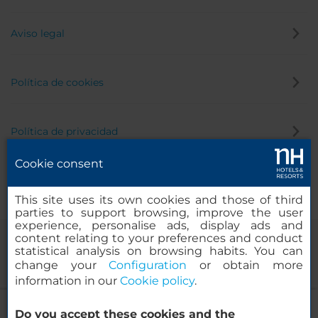
Aviso legal
Política de cookies
Política de privacidad
Cookie consent
Canal de denuncias
This site uses its own cookies and those of third
parties to support browsing, improve the user
experience, personalise ads, display ads and
content relating to your preferences and conduct
statistical analysis on browsing habits. You can
change your
Configuration
or obtain more
information in our
Cookie policy
.
NH Milano 2
Do you accept these cookies and the