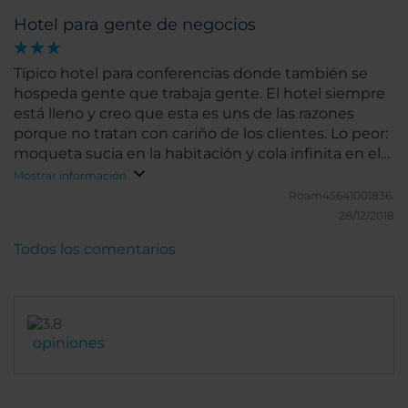
Hotel para gente de negocios
Típico hotel para conferencias donde también se
hospeda gente que trabaja gente. El hotel siempre
está lleno y creo que esta es uns de las razones
porque no tratan con cariño de los clientes. Lo peor:
moqueta sucia en la habitación y cola infinita en el
checkout. Lo mejor: el bar del hotel con aparetivo
Mostrar información
para picar por la tarde
Roam45641001836.
28/12/2018
Todos los comentarios
opiniones