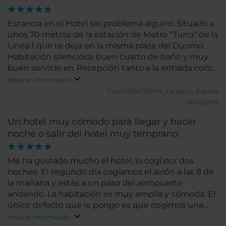
Estancia en el Hotel sin problema alguno. Situado a
unos 70 metros de la estación de Metro "Turro" de la
Línea 1 que te deja en la misma plaza del Duomo.
Habitación silenciosa, buen cuarto de baño y muy
buen servicio en Recepción tanto a la entrada como
a la salida.
Mostrar información
Flyer02134739004.
Zaragoza, España
08/03/2019
Un hotel muy cómodo para llegar y hacer
noche o salir del hotel muy temprano.
Me ha gustado mucho el hotel, lo cogí por dos
noches. El segundo día cogíamos el avión a las 8 de
la mañana y estás a un paso del aeropuerto
andando. La habitación es muy amplia y cómoda. El
único defecto que le pongo es que cogimos una
habitación para tres adultos pues mi hija tiene 14
Mostrar información