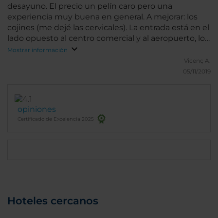
desayuno. El precio un pelín caro pero una
experiencia muy buena en general. A mejorar: los
cojines (me dejé las cervicales). La entrada está en el
lado opuesto al centro comercial y al aeropuerto, lo
que nos hizo caminar un poco más, pero es un
Mostrar información
problema del arquitecto que lo diseñó.
Vicenç A.
05/11/2019
opiniones
Certificado de Excelencia 2025
Hoteles cercanos