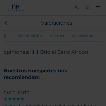
Valoraciones
entos
Restauración
Ofertas
Valoraciones
opiniones: NH Orio al Serio Airport
Nuestros huéspedes nos
recomiendan:
EXCELENTE
buenisima ubicación cerca del aeropuerto,lo que