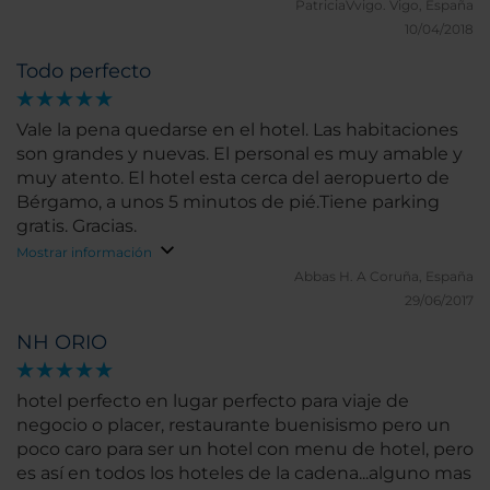
años y me aseguraron que tendría una cama, pero
PatriciaVvigo.
Vigo, España
lo que había era el sillón del saloncito de la
10/04/2018
habitación preparando como cama para dormir y
Todo perfecto
según mi hija era muy duro e incómodo. Del resto,
todo fenomenal y el personal muy amable.
Vale la pena quedarse en el hotel. Las habitaciones
son grandes y nuevas. El personal es muy amable y
muy atento. El hotel esta cerca del aeropuerto de
Bérgamo, a unos 5 minutos de pié.Tiene parking
gratis. Gracias.
Mostrar información
Abbas H.
A Coruña, España
29/06/2017
NH ORIO
hotel perfecto en lugar perfecto para viaje de
negocio o placer, restaurante buenisismo pero un
poco caro para ser un hotel con menu de hotel, pero
es así en todos los hoteles de la cadena...alguno mas