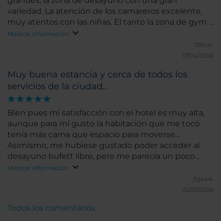
grandes, la zona de desayuno con una gran
variedad. La atención de los camareros excelente,
muy atentos con las niñas. El tanto la zona de gym y
jacuzzi está muy bien. La recepcionista muy atenta
Mostrar información
con la niñas a la llegada, las ofreció que se acercaran
139rur.
a un córner que contaban con agua y caramelos.
17/04/2026
Cuentan con aparcamiento muy cerca del hotel.
Muy buena estancia y cerca de todos los
Volveré seguro.
servicios de la ciudad...
Bien pues mi satisfacción con el hotel es muy alta,
aunque para mi gusto la habitación que me tocó
tenía más cama que espacio para moverse...
Asimismo, me hubiese gustado poder acceder al
desayuno bufett libre, pero me parecía un poco
caro... Pese a esas pequeñas cosas, les doy un
Mostrar información
Sobresaliente a todos...
jfg444.
22/01/2026
Todos los comentarios