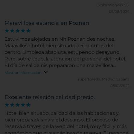
Exploration237195.
05/08/2024
Maravillosa estancia en Poznan
Estuvimos alojados en Nh Poznan dos noches.
Maravilloso hotel bien situado a 5 minutos del
centro. Limpieza absoluta, estupendo desayuno.
Pero, sobre todo, la atención del personal del hotel.
El día de salida nis prepararon una maravillosa
comida para llevar, ya que salimos a las 5 am. Un
Mostrar información
cordial saludo.
rupertoredo.
Madrid, España
05/01/2022
Excelente relación calidad precio.
Hotel bien situado, calidad de las habitaciones y
bien preparadas para el descanso. El proceso de
reserva a traves de la web del hotel, muy fácil y más
económico que otras páginas de reserva. El personal