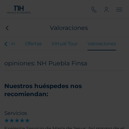
Valoraciones
uración
Ofertas
Virtual Tour
Valoraciones
opiniones: NH Puebla Finsa
Nuestros huéspedes nos
recomiendan:
Servicios
Exelente Servicio de Maria de Jesus. Así mismo de el