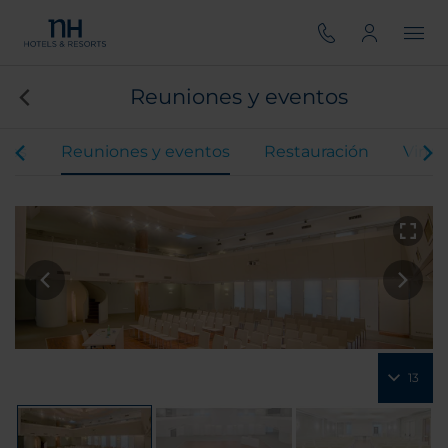
Reuniones y eventos
ones
Reuniones y eventos
Restauración
Virtu
13