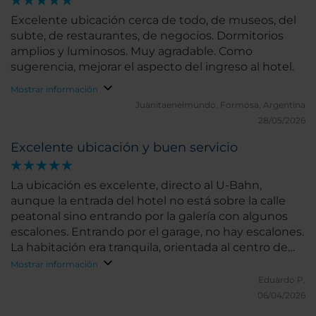
Excelente ubicación cerca de todo, de museos, del
subte, de restaurantes, de negocios. Dormitorios
amplios y luminosos. Muy agradable. Como
sugerencia, mejorar el aspecto del ingreso al hotel.
Mostrar información
Juanitaenelmundo.
Formosa, Argentina
28/05/2026
Excelente ubicación y buen servicio
La ubicación es excelente, directo al U-Bahn,
aunque la entrada del hotel no está sobre la calle
peatonal sino entrando por la galería con algunos
escalones. Entrando por el garage, no hay escalones.
La habitación era tranquila, orientada al centro de
manzana. Lo único que hay que tener cuidado es
Mostrar información
que al menos nuestra habitación tenía una
Eduardo P.
bañadera un poco alta y angosta. Sugiero averiguar
06/04/2026
si hay algún otro tipo de ducha para personas