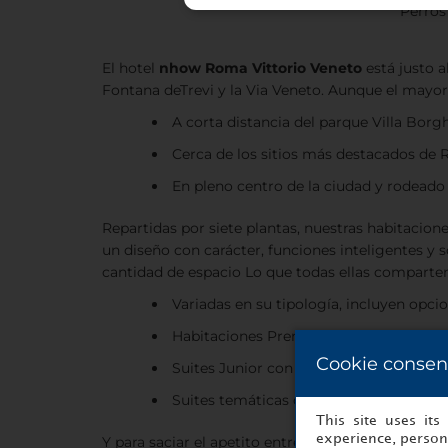
Perros
El hotel
nhow Roma
Vittorio Veneto
está justo 
Fontana deTrevi y la Via Veneto. Aunque el mayo
A corta distancia del parque Villa Borg
Cerca de los sitios más destacados de
En pleno centro de la ciudad y rodeado
Repartidas por siete plantas, nuestras habitacion
un diseño con carácter, funciones inteligentes y
cantidad de espacio Lo que todas ellas comparten
Variadas en su tipología, incluyen opc
Habitaciones Premium con vistas al pa
Cookie consen
Suites Junior con terrazas privadas
Suites temáticas con equipos de sonido,
This site uses it
experience, persona
Y para saciar el apetito entre el desayuno y los