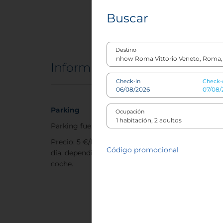
Buscar
Mascotas
Accesib
Destino
Información del hotel
Check-in
Check-
Parking
Políti
Ocupación
Parking fuera del hotel: Cubierto
Perros
Precio: 5 €/hora. Desde 30-40 € al
Peso M
Código promocional
día, dependiendo del modelo del
Precio
coche.
mascot
contac
reserv
masco
máxim