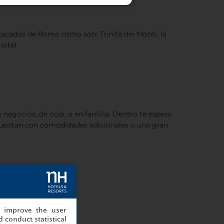
stacados de Roma como son: Trinità dei Monti, la
otel.
 negocios, de ocio, o en familia. Dentro te espera
s cuentan con comodidades adicionales o una gran
, improve the user
 conduct statistical