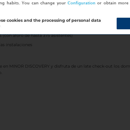
ing habits. You can change your
Configuration
or obtain more 
ebida y el lugar donde socializar
se cookies and the processing of personal data
rio
?
 (con aforo de hasta 375 asistentes)
as instalaciones
te en MINOR DISCOVERY y disfruta de un late check-out los domin
o.