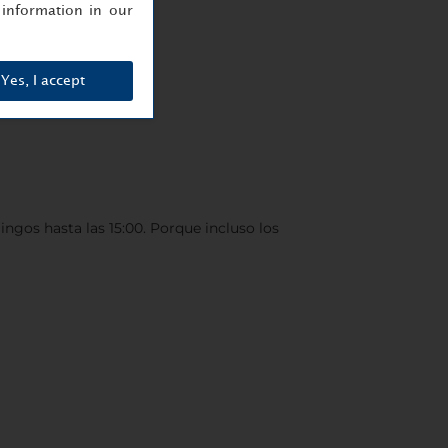
information in our
Yes, I accept
gos hasta las 15:00. Porque incluso los