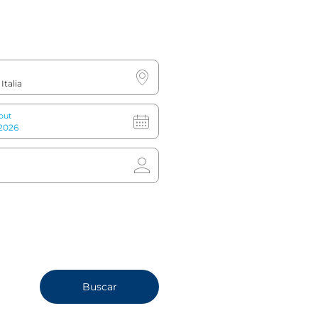
ilidad
Celebraciones
Reun
out
ca de mascotas
Información
 y gatos permitidos
Check-in: 15:00
áximo: 25 kg
Check-out: 12:00
: 35€ por noche/por
(Lazy Sunday: 15:00)
a. Disponibilidad limitada,
ta con el hotel para
ar. (Dos
Buscar
tas/habitación como
o)