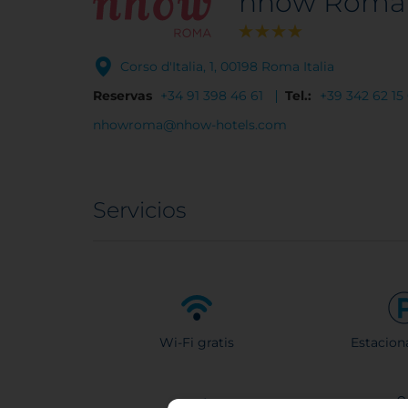
nhow Roma V
Corso d'Italia, 1, 00198 Roma Italia
Reservas
+34 91 398 46 61
Tel.:
+39 342 62 15
nhowroma@nhow-hotels.com
Servicios
Wi-Fi gratis
Estacion