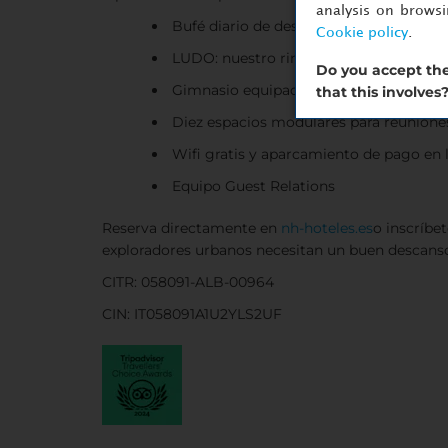
analysis on brows
Bufé diario de desayuno
Cookie policy
.
LUDO: nuestro rincón de la comida, la b
Do you accept the
Gimnasio equipado con todo lo necesa
that this involves
Diez espacios modulares para reuniones
Wifi gratis y aparcamiento de pago en l
Equipo Guest Relations
Reserva directamente en
nh-hoteles.es
o inscríbe
exploradores urbanos necesitan un buen descans
CITR: 058091-ALB-00964
CIN: IT058091A1U2YLS2UF