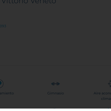
ittorio Veneto
 093
amiento
Gimnasio
Aire acon
clima