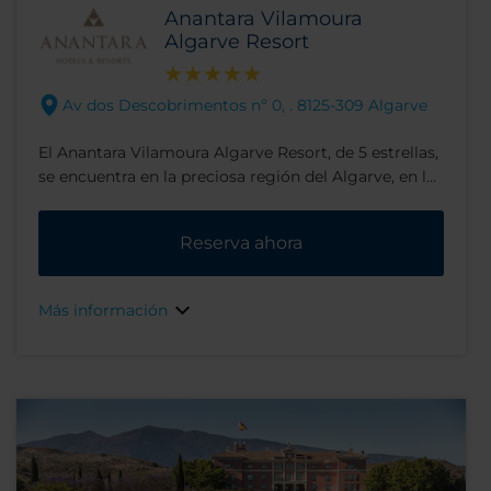
Anantara Vilamoura
Algarve Resort
Av dos Descobrimentos nº 0, . 8125-309 Algarve
El Anantara Vilamoura Algarve Resort, de 5 estrellas,
se encuentra en la preciosa región del Algarve, en la
costa sur de Portugal. El resort, con vistas a las
zonas verdes del Campo de Golf Victoria, está
Reserva ahora
ubicado cerca del glamuroso puerto deportivo de
Vilamoura, conocido por su animada vida nocturna.
Gracias a su práctica ubicación, te resultará fácil
Más información
descansar tranquilamente en playas bañadas por el
sol, descubrir las bodegas de la zona o visitar las
ruinas romanas cercanas.