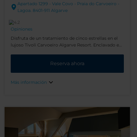
Apartado 1299 - Vale Covo - Praia do Carvoeiro -
Lagoa. 8401-911 Algarve
Opiniones
Disfruta de un tratamiento de cinco estrellas en el
lujoso Tivoli Carvoeiro Algarve Resort. Enclavado en
un acantilado con vistas al Océano Atlántico, este
resort espectacular y apto para toda la familia goza
Reserva ahora
de unas vistas magníficas de una pintoresca gruta,
formaciones rocosas y una exuberante vegetación.
Más información