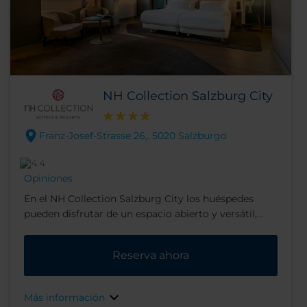
NH Collection Salzburg City
Franz-Josef-Strasse 26,. 5020 Salzburgo
Opiniones
En el NH Collection Salzburg City los huéspedes
pueden disfrutar de un espacio abierto y versátil,
donde las zonas de negocios y ocio se entremezclan
y están conectadas visualmente. Así, la zona del
Reserva ahora
lobby es un lugar que combina la elegancia urbana
más moderna y la cultura de las cafeterías
austríacas tradicionales. Cuando entres en el edificio,
Más información
te envolverá su ambiente cálido, y verás que viajeros