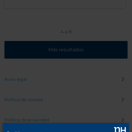
y lugareños comparten un espacio donde sentarse,
charlar y disfrutar juntos.
4
a
8
Más resultados
Aviso legal
Política de cookies
Política de privacidad