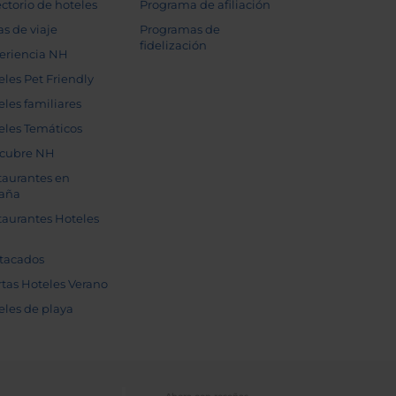
ectorio de hoteles
Programa de afiliación
as de viaje
Programas de
fidelización
eriencia NH
eles Pet Friendly
eles familiares
eles Temáticos
cubre NH
taurantes en
aña
taurantes Hoteles
tacados
rtas Hoteles Verano
eles de playa