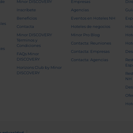
 de
Minor DISCOVERY
Empresas
Dir
Inscríbete
Agencias
Guí
Beneficios
Eventos en Hoteles NH
Exp
les
Contacta
Hoteles de negocios
Hot
Minor DISCOVERY
Minor Pro Blog
Hot
Términos y
Contacta: Reuniones
Hot
Condiciones
tes
Contacta: Empresas
Des
FAQs Minor
DISCOVERY
Contacta: Agencias
Res
Esp
Horizons Club by Minor
DISCOVERY
Res
NH
Des
Ofe
Hot
e privacidad