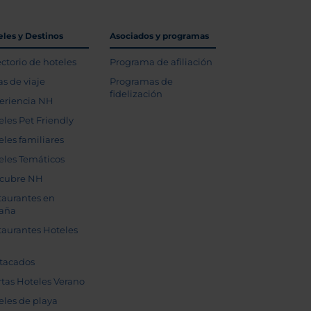
eles y Destinos
Asociados y programas
ectorio de hoteles
Programa de afiliación
as de viaje
Programas de
fidelización
eriencia NH
eles Pet Friendly
eles familiares
eles Temáticos
cubre NH
taurantes en
aña
taurantes Hoteles
tacados
rtas Hoteles Verano
eles de playa