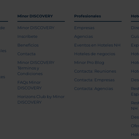
Minor DISCOVERY
Profesionales
Hot
 de
Minor DISCOVERY
Empresas
Dir
Inscríbete
Agencias
Guí
Beneficios
Eventos en Hoteles NH
Exp
les
Contacta
Hoteles de negocios
Hot
Minor DISCOVERY
Minor Pro Blog
Hot
Términos y
Contacta: Reuniones
Hot
Condiciones
tes
Contacta: Empresas
Des
FAQs Minor
DISCOVERY
Contacta: Agencias
Res
Esp
Horizons Club by Minor
DISCOVERY
Res
NH
Des
Ofe
Hot