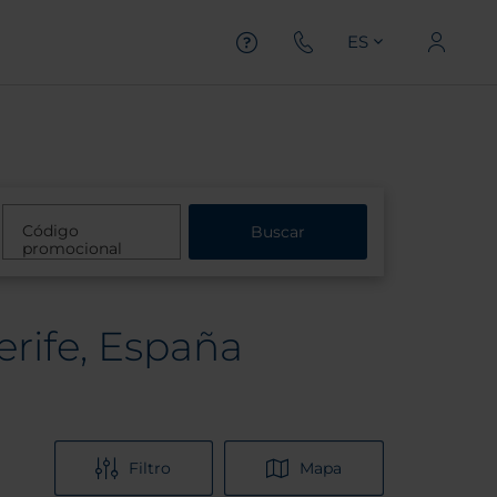
ES
Código
Buscar
promocional
erife, España
Filtro
Mapa