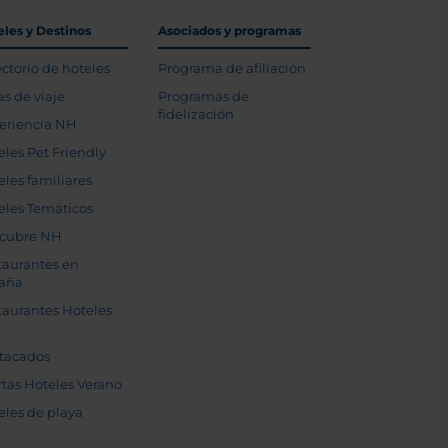
eles y Destinos
Asociados y programas
ectorio de hoteles
Programa de afiliación
as de viaje
Programas de
fidelización
eriencia NH
eles Pet Friendly
eles familiares
eles Temáticos
cubre NH
taurantes en
aña
taurantes Hoteles
tacados
rtas Hoteles Verano
eles de playa