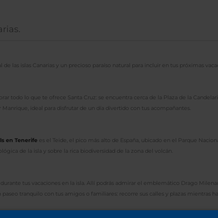
rias.
tal de las islas Canarias y un precioso paraíso natural para incluir en tus próximas va
orar todo lo que te ofrece Santa Cruz: se encuentra cerca de la Plaza de la Candelari
 Manrique, ideal para disfrutar de un día divertido con tus acompañantes.
s en Tenerife
es el Teide, el pico más alto de España, ubicado en el Parque Naciona
gica de la isla y sobre la rica biodiversidad de la zona del volcán.
tar durante tus vacaciones en la isla. Allí podrás admirar el emblemático Drago Milena
 paseo tranquilo con tus amigos o familiares: recorre sus calles y plazas mientras h