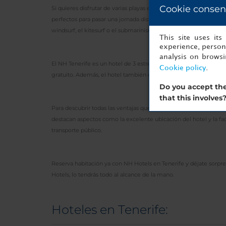
Cookie consen
Si quieres disfrutar de varias playas espectaculares de Tenerife, 
perfectos para pasar una jornada disfrutando del sol. Otros rinc
windsurf, el kitesurf o el submarinismo.
This site uses it
experience, persona
analysis on brows
El NH Tenerife es un hotel de 3 estrellas que ofrece comodidade
Cookie policy
.
gratuito. Además, el hotel también dispone de un moderno rest
Do you accept the
that this involves
Para descubrir todas las ventajas que te ofrece el NH Tenerife 
destacan aspectos como la excelente ubicación del hotel y la faci
transporte público.
Reserva habitación ya con NH Hotels en Tenerife y déjate sorpren
Hotels, lo tendrás todo al alcance de la mano.
Hoteles en Tenerife: