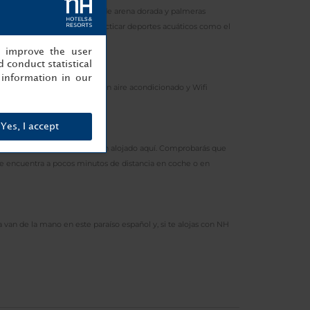
e. Allí encontrarás kilómetros de arena dorada y palmeras
Costa Adeje, ideales para practicar deportes acuáticos como el
, improve the user
 conduct statistical
information in our
subterráneo y habitaciones con aire acondicionado y Wifi
tal canaria.
Yes, I accept
 otros huéspedes que ya se han alojado aquí. Comprobarás que
o: se encuentra a pocos minutos de distancia en coche o en
 van de la mano en este paraíso español y, si te alojas con NH