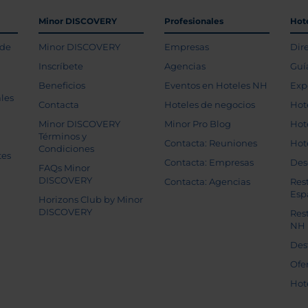
Minor DISCOVERY
Profesionales
Hot
 de
Minor DISCOVERY
Empresas
Dir
Inscríbete
Agencias
Guí
Beneficios
Eventos en Hoteles NH
Exp
les
Contacta
Hoteles de negocios
Hot
Minor DISCOVERY
Minor Pro Blog
Hot
Términos y
Contacta: Reuniones
Hot
Condiciones
tes
Contacta: Empresas
Des
FAQs Minor
DISCOVERY
Contacta: Agencias
Res
Esp
Horizons Club by Minor
DISCOVERY
Res
NH
Des
Ofe
Hot