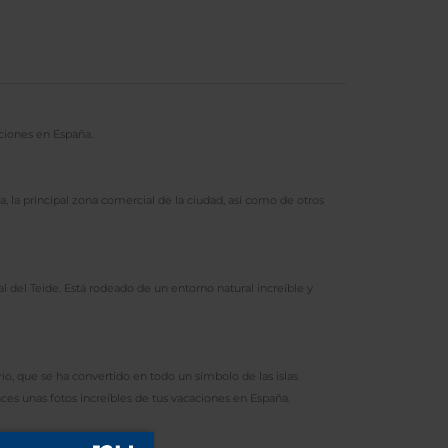
caciones en España.
a, la principal zona comercial de la ciudad, así como de otros
l del Teide. Está rodeado de un entorno natural increíble y
rio, que se ha convertido en todo un símbolo de las islas
aces unas fotos increíbles de tus vacaciones en España.