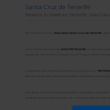
Santa Cruz de Tenerife
Reserva tu hotel en Tenerife, islas Cana
NH Hotels te anima a
descubrir Santa Cruz de Tenerife
, capi
La excelente ubicación del
hotel NH Tenerife
es ideal para expl
lugares de interés como el Auditorio y el Parque Marítimo César
Una parada casi obligatoria durante tus vacaciones con
NH Hotel
precioso donde descubrirás más sobre la interesante historia geoló
Icod de los Vinos es otro destino turístico interesante para visi
Canarias. También está el pueblo de La Orotava, ideal para dar un