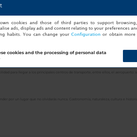
t
elige NH Hotels y visita, por ejemplo, la playa de Las Teresitas, cerca del NH Tenerif
ones costeros imprescindibles son las famosas playas de Las Américas y El Duque en 
s own cookies and those of third parties to support browsing
lise ads, display ads and content relating to your preferences and
ing habits. You can change your
Configuration
or obtain more 
s de lujo al mejor precio. Cuenta con una sala de reuniones y eventos, un parking 
aurante donde puedes comer de maravilla después de un día de turismo en esta capi
se cookies and the processing of personal data
?
en comparación con otros hoteles de Santa Cruz, echa un vistazo a las opiniones de
lidad para llegar a los principales centros de transporte, entre ellos, el aeropuert
der por un lugar que no olvidarás nunca. Gastronomía, naturaleza, cultura e historia