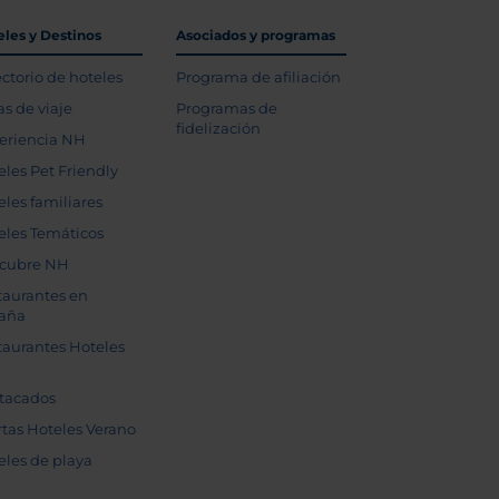
eles y Destinos
Asociados y programas
ectorio de hoteles
Programa de afiliación
as de viaje
Programas de
fidelización
eriencia NH
eles Pet Friendly
eles familiares
eles Temáticos
cubre NH
taurantes en
aña
taurantes Hoteles
tacados
rtas Hoteles Verano
eles de playa