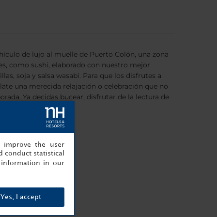
ículo de lujo al muelle de Puerto Colón, una zona
des, como sushi, elaborado con nuestro mejor
as, soja y salsa wasabi. Para que los disfrutes a
álate una merecida relajación o celebración que no
da. Ya decidas bucear, disfrutar de la lectura de
iempre.
, improve the user
 conduct statistical
information in our
Yes, I accept