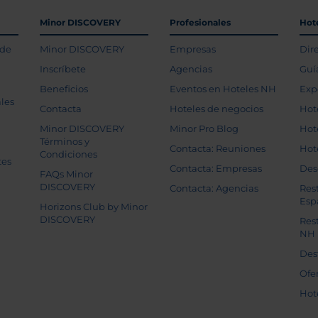
Minor DISCOVERY
Profesionales
Hot
 de
Minor DISCOVERY
Empresas
Dir
Inscríbete
Agencias
Guí
Beneficios
Eventos en Hoteles NH
Exp
les
Contacta
Hoteles de negocios
Hot
Minor DISCOVERY
Minor Pro Blog
Hot
Términos y
Contacta: Reuniones
Hot
Condiciones
tes
Contacta: Empresas
Des
FAQs Minor
DISCOVERY
Contacta: Agencias
Res
Esp
Horizons Club by Minor
DISCOVERY
Res
NH
Des
Ofe
Hot