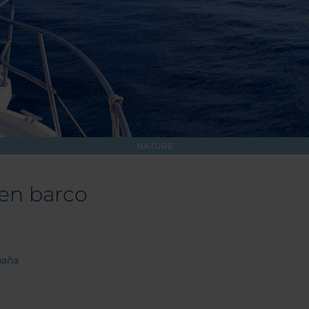
NATURE
en barco
paña