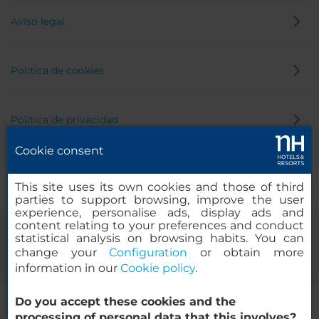
Aviso legal
Política de cookies
Política de privacidad
Cookie consent
Canal de denuncias
This site uses its own cookies and those of third
parties to support browsing, improve the user
experience, personalise ads, display ads and
content relating to your preferences and conduct
statistical analysis on browsing habits. You can
change your
Configuration
or obtain more
information in our
Cookie policy
.
1100.35
Do you accept these cookies and the
EUR
DESDE
© 2000-2026 MINOR HOTELS EUROPE & AMERICAS Santa Engracia,
processing of personal data that this involves?
Impuestos y tasas incluidas