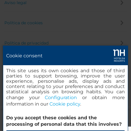
Aviso legal
Política de cookies
Política de privacidad
Cookie consent
Canal de denuncias
This site uses its own cookies and those of third
parties to support browsing, improve the user
experience, personalise ads, display ads and
content relating to your preferences and conduct
statistical analysis on browsing habits. You can
change your
Configuration
or obtain more
information in our
Cookie policy
.
54.00
Do you accept these cookies and the
EUR
DESDE
© 2000-2026 MINOR HOTELS EUROPE & AMERICAS Santa Engracia,
processing of personal data that this involves?
Impuestos y tasas incluidas
120. 28003 Madrid, España