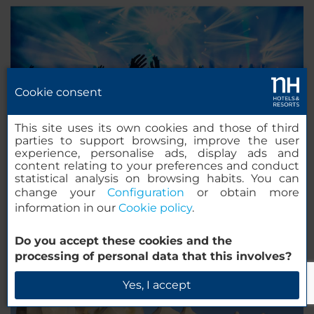
Cookie consent
This site uses its own cookies and those of third
parties to support browsing, improve the user
experience, personalise ads, display ads and
Music Festivals and Concerts in Barcelona
content relating to your preferences and conduct
statistical analysis on browsing habits. You can
Barcelona’s array of live music venues make it one of
change your
Configuration
or obtain more
Europe’s top destinations to catch a live concert,
information in our
Cookie policy
.
whether it’s a classic musician, the latest and
coolest bands, or internationally renowned festivals.
Do you accept these cookies and the
processing of personal data that this involves?
Yes, I accept