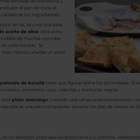
s más famosas de Barcelona y
ndo por el pan de coca, el
a calidad de los ingredientes.
pizca de sal, se crea una base
de aceite de oliva
. Este plato
cindible de muchas comidas
n en cada bocado. Te
 más intenso, añadas un poco
queixada de bacallà
tiene que figurar entre tus prioridades. El
oceados, pimientos rojos, cebollas y aceitunas negras.
a este
plato veraniego
, creando una refrescante combinación ll
 bacallà
es una elección popular durante los días de verano en B
 es un delicioso plato que lleva butifarra a la plancha, resaltand