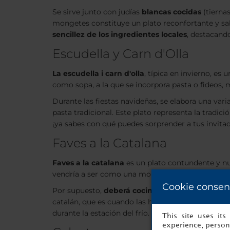
Se sirve junto con judías
blancas cocidas
(tiernas
mongetes constituye un plato reconfortante y sab
sencillez de los ingredientes locales
, destacando
Escudella y Carn d'Olla
La
escudella i carn d'olla
, típica en invierno, es
como sopa, a la que se incorpora pasta o fideos, 
Durante las fiestas navideñas, se elabora una va
pasta tradicional. Este plato representa la tradici
¡ya sabes con qué puedes sorprender a tus invita
Faves a la Catalana
Faves a la catalana
es un plato contundente y nu
vendría a ser como una morcilla local.
Cookie consen
Por supuesto,
deberá cocinarse en una cazuela
catalán, que es cuando las habas están en su mej
durante la estación del frío.
This site uses it
experience, persona