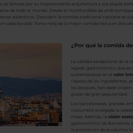
o es famosa por su impresionante arquitectura y sus playas baña
ajeros de todo el mundo. Desde el inconfundible
pa amb tomàqu
abores auténticos. Descubrir la comida tradicional catalana es s
ra con cada bocado. Toma nota de la mejor comida típica en Bar
¿Por qué la comida de
La calidad excepcional de la c
legado gastronómico que se r
sustentándose en el
valor int
riqueza de los ingredientes, 
los bosques, han dado origen a
gozan de gran popularidad.
Los barceloneses, grandes am
costumbre arraigada la celeb
mesa. Además, la
visión sost
gastronómico de Barcelona, r
la promoción de productos loc