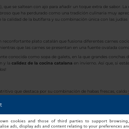
), que se saltean con ajo para añadir un toque extra de sabor. L
roso que ha perdurado como una tradición culinaria muy aprecia
 la calidad de la butifarra y su combinación única con las judías
 un reconfortante plato catalán que fusiona diferentes carnes coc
mientras que las carnes se presentan en una fuente ovalada como 
riante conocida como
sopa de galets
, en la que grandes conchas d
ón y la
calidez de la cocina catalana
en invierno. Así que, si es
dos!
tritivo que destaca por su combinación de habas frescas, caldo y
t
 de barro
. Esto le da una presentación incomparable para conver
or momento. Es sencillo de preparar y sus sabores son reconfort
s own cookies and those of third parties to support browsing
lise ads, display ads and content relating to your preferences and