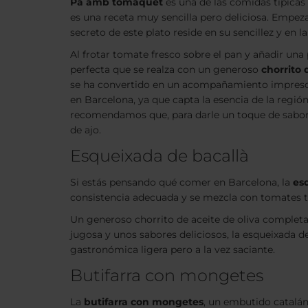
Pa amb tomaquet
es una de las comidas típica
es una receta muy sencilla pero deliciosa. Empeza
secreto de este plato reside en su sencillez y en l
Al frotar tomate fresco sobre el pan y añadir una 
perfecta que se realza con un generoso
chorrito 
se ha convertido en un acompañamiento impres
en Barcelona, ya que capta la esencia de la regió
recomendamos que, para darle un toque de sabor
de ajo.
Esqueixada de bacallà
Si estás pensando qué comer en Barcelona, la
es
consistencia adecuada y se mezcla con tomates tr
Un generoso chorrito de aceite de oliva complet
jugosa y unos sabores deliciosos, la
esqueixada de
gastronómica ligera pero a la vez saciante.
Butifarra con mongetes
La
butifarra con mongetes
, un embutido catalán,