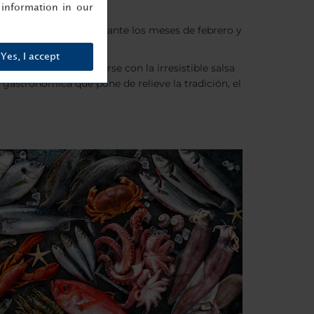
information in our
ual culinario único durante los meses de febrero y
Yes, I accept
 plato suele acompañarse con la irresistible salsa
 gastronómica que pone de relieve la tradición, el