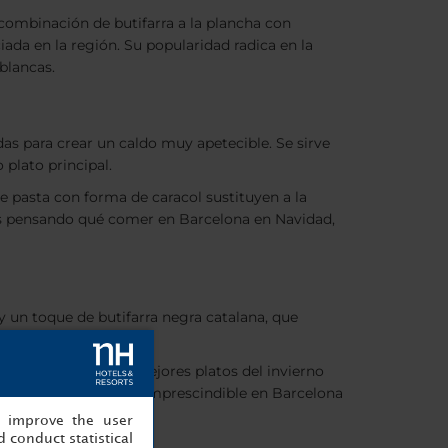
a combinación de butifarra a la plancha con
da en la región. Su popularidad radica en la
 blancas.
idas para crear un caldo muy apetecible. Se sirve
plato principal.
e pasta con forma de caracol sustituyen a la
tás pensando qué comer en Barcelona en Navidad,
 un toque de butifarra negra catalana, que
tirse en uno de los mejores platos del invierno
antes, lo que lo hace imprescindible en Barcelona
, improve the user
 conduct statistical