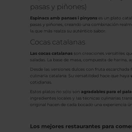
pasas y piñones)
Espinacs amb panses i pinyons
es un plato cata
pasas y piñones, creando una combinación realmen
la que más realza su auténtico sabor.
Cocas catalanas
Las
cocas catalanas
son creaciones versátiles q
saladas. La base de masa, compuesta de harina, ag
Desde las versiones dulces con fruta escarchada h
culinaria catalana. Su versatilidad hace que haya
cotidianas.
Estos platos no sólo son
agradables para el pal
ingredientes locales y las técnicas culinarias tra
original hacen de cada bocado una experiencia ún
Los mejores restaurantes para comer