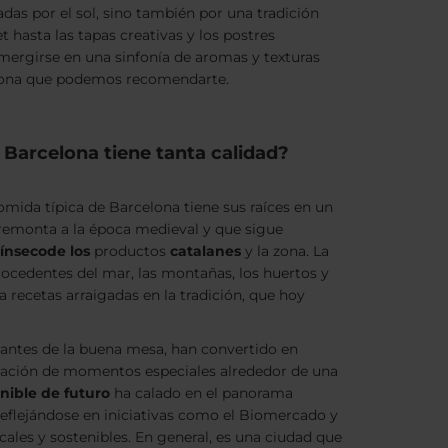
das por el sol, sino también por una tradición
et
hasta las tapas creativas y los postres
umergirse en una sinfonía de aromas y texturas
celona que podemos recomendarte.
 Barcelona tiene tanta calidad?
omida típica de Barcelona tiene sus raíces en un
emonta a la época medieval y que sigue
rínseco
de los
productos
catalanes
y la zona. La
procedentes del mar, las montañas, los huertos y
 recetas arraigadas en la tradición, que hoy
antes de la buena mesa, han convertido en
ración de momentos especiales alrededor de una
enible de futuro
ha calado en el panorama
eflejándose en iniciativas como el Biomercado y
ales y sostenibles. En general, es una ciudad que