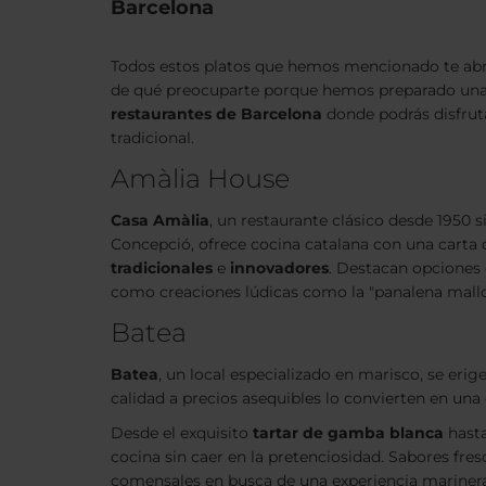
Barcelona
Todos estos platos que hemos mencionado te abrir
de qué preocuparte porque hemos preparado un
restaurantes de Barcelona
donde podrás disfrut
tradicional.
Amàlia House
Casa Amàlia
, un restaurante clásico desde 1950 
Concepció, ofrece cocina catalana con una carta
tradicionales
e
innovadores
. Destacan opciones 
como creaciones lúdicas como la "panalena mallor
Batea
Batea
, un local especializado en marisco, se er
calidad a precios asequibles lo convierten en un
Desde el exquisito
tartar de gamba blanca
hasta
cocina sin caer en la pretenciosidad. Sabores fresc
comensales en busca de una experiencia marinera 