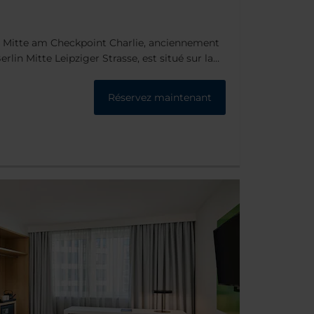
in Mitte am Checkpoint Charlie, anciennement
lin Mitte Leipziger Strasse, est situé sur la
u centre-ville, offrant ainsi un pied-à-terre
mes qu'à quelques rues de l'une des
Réservez maintenant
es, Friedrichstrasse, et des enseignes telles
le Quartier 206, The Q ou Mall of Berlin.