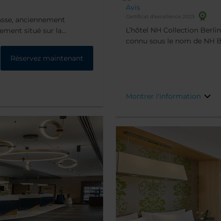
Avis
Certificat d'excellence 2025
rasse, anciennement
L’hôtel NH Collection Berl
ement situé sur la
connu sous le nom de NH Ber
 pas des grands sites
Leipziger Strasse, au cœur d
ntes. Depuis notre
Réservez maintenant
très pratique. Nous ne som
inutes à pied de la porte
principales rues commerçant
 (littéralement « sous les
que les Galeries Lafayette, 
de Berlin.
Montrer l'information