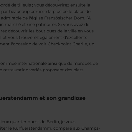
rdé de tilleuls ; vous découvrirez ensuite la
par beaucoup comme la plus belle place de
re admirable de l'église Französischer Dom. (À
n marché et une patinoire). Si vous avez du
ez découvrir les boutiques de la ville en vous
 et vous trouverez également d'excellents
ment l'occasion de voir Checkpoint Charlie, un
 renommée internationale ainsi que de marques de
 restauration variés proposant des plats
fuerstendamm et son grandiose
eux quartier ouest de Berlin, je vous
iter le Kurfuerstendamm, comparé aux Champs-