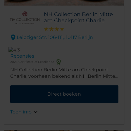
NH Collection Berlin Mitte
am Checkpoint Charlie
Leipziger Str. 106-111,. 10117 Berlijn
Recensies
2025 Certificate of Excellence
NH Collection Berlin Mitte am Checkpoint
Charlie, voorheen bekend als NH Berlin Mitte
Leipziger Strasse, ligt aan de Leipziger Strasse,
midden in het centrum. Het hotel is dus een
Direct boeken
handige uitvalsbasis. Wij zijn slechts een
steenworp verwijderd van de belangrijkste
winkelstraten, Friedrichstrasse, en
Toon info
warenhuizen als Galeries Lafayette, Quartier
206, The Q en Mall of Berlin.