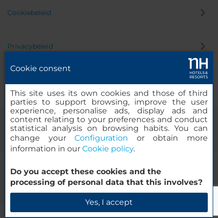
Cookiebeleid
Privacybeleid
Cookie consent
Klokkenluider
This site uses its own cookies and those of third
parties to support browsing, improve the user
experience, personalise ads, display ads and
content relating to your preferences and conduct
statistical analysis on browsing habits. You can
change your
Configuration
or obtain more
information in our
Cookie policy
.
Do you accept these cookies and the
© 2000-2026 MINOR HOTELS EUROPE & AMERICAS Santa Engracia
processing of personal data that this involves?
120. 28003 Madrid, Spanje
Yes, I accept