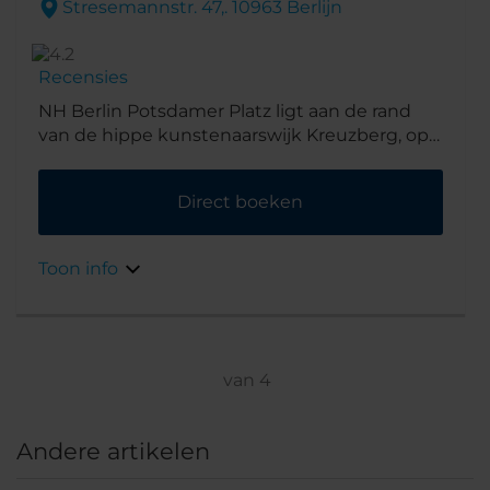
Stresemannstr. 47,. 10963 Berlijn
Recensies
NH Berlin Potsdamer Platz ligt aan de rand
van de hippe kunstenaarswijk Kreuzberg, op
loopafstand van het beroemde Berlijnse plein
waar het hotel zijn naam aan dankt. Na nog
Direct boeken
eens 10 minuten lopen bent u bij de
belangrijkste bezienswaardigheden van de
stad, waaronder de Brandenburger Tor, het
Toon info
Holocaust-monument en de Reichstag.
Bovendien zijn er naast de deur cafés,
restaurants en nachtclubs te vinden.
van
4
Andere artikelen