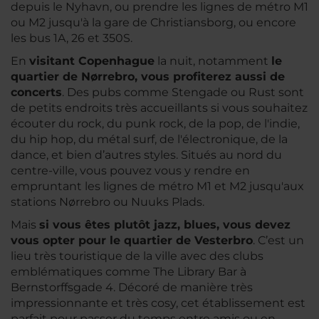
depuis le Nyhavn, ou prendre les lignes de métro M1
ou M2 jusqu'à la gare de Christiansborg, ou encore
les bus 1A, 26 et 350S.
En
visitant Copenhague
la nuit, notamment
le
quartier de Nørrebro, vous profiterez aussi de
concerts
. Des pubs comme Stengade ou Rust sont
de petits endroits très accueillants si vous souhaitez
écouter du rock, du punk rock, de la pop, de l'indie,
du hip hop, du métal surf, de l'électronique, de la
dance, et bien d’autres styles. Situés au nord du
centre-ville, vous pouvez vous y rendre en
empruntant les lignes de métro M1 et M2 jusqu'aux
stations Nørrebro ou Nuuks Plads.
Mais
si vous êtes plutôt jazz, blues, vous devez
vous opter pour le quartier de Vesterbro
. C’est un
lieu très touristique de la ville avec des clubs
emblématiques comme The Library Bar à
Bernstorffsgade 4. Décoré de manière très
impressionnante et très cosy, cet établissement est
parfait pour passer du temps entre amis ou en