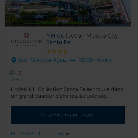
NH Collection Mexico City
Santa Fe
Juan Salvador Agraz, 44,. 05109 Mexico
Avis
L'hôtel NH Collection Santa Fe se trouve dans
un grand quartier d'affaires, à quelques
minutes seulement des principales
entreprises de Mexico. Un centre de congrès
Réservez maintenant
est à 2 kilomètres et, pour le temps libre, un
parc national est rapidement accessible par la
route.
Montrer l'information