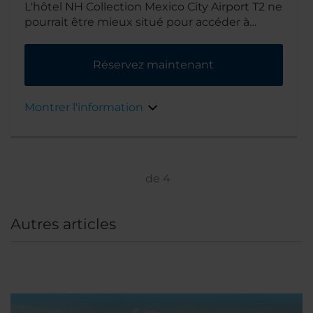
L'hôtel NH Collection Mexico City Airport T2 ne
pourrait être mieux situé pour accéder à
l'aéroport : il se trouve au sixième étage du
terminal 2 de l'aéroport Benito Juárez de
Réservez maintenant
Mexico, à quelques secondes d'ascenseur du
hall des arrivées internationales. Élégant et
moderne, le bâtiment circulaire entoure une
Montrer l'information
cour. Et le centre-ville de Mexico est à
30 minutes de taxi seulement.
de
4
Autres articles