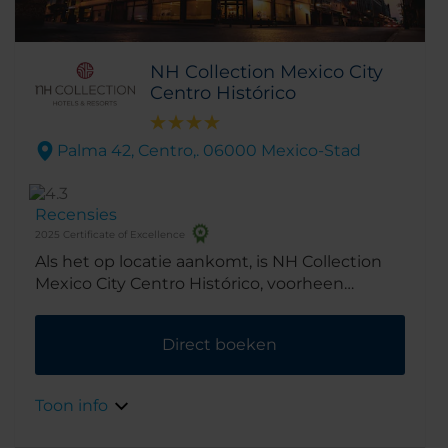
NH Collection Mexico City
Centro Histórico
Palma 42, Centro,. 06000 Mexico-Stad
Recensies
2025 Certificate of Excellence
Als het op locatie aankomt, is NH Collection
Mexico City Centro Histórico, voorheen
bekend als NH Mexico City Centro Histórico,
moeilijk te verslaan. Het ligt in het hart van
Direct boeken
het historische centrum van Mexico-Stad,
slechts enkele passen verwijderd van het
Stadsmuseum, het archeologische gebied
Toon info
Templo Mayor en het grote plein met de
imponerende Gotische kathedraal.