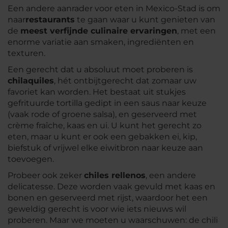
Een andere aanrader voor eten in Mexico-Stad is om
naar
restaurants
te gaan waar u kunt genieten van
de
meest verfijnde culinaire ervaringen
, met een
enorme variatie aan smaken, ingrediënten en
texturen.
Een gerecht dat u absoluut moet proberen is
chilaquiles
, hét ontbijtgerecht dat zomaar uw
favoriet kan worden. Het bestaat uit stukjes
gefrituurde tortilla gedipt in een saus naar keuze
(vaak rode of groene salsa), en geserveerd met
crème fraîche, kaas en ui. U kunt het gerecht zo
eten, maar u kunt er ook een gebakken ei, kip,
biefstuk of vrijwel elke eiwitbron naar keuze aan
toevoegen.
Probeer ook zeker
chiles rellenos
, een andere
delicatesse. Deze worden vaak gevuld met kaas en
bonen en geserveerd met rijst, waardoor het een
geweldig gerecht is voor wie iets nieuws wil
proberen. Maar we moeten u waarschuwen: de chili