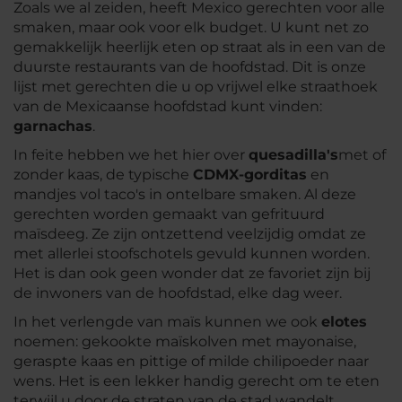
Zoals we al zeiden, heeft Mexico gerechten voor alle
smaken, maar ook voor elk budget. U kunt net zo
gemakkelijk heerlijk eten op straat als in een van de
duurste restaurants van de hoofdstad. Dit is onze
lijst met gerechten die u op vrijwel elke straathoek
van de Mexicaanse hoofdstad kunt vinden:
garnachas
.
In feite hebben we het hier over
quesadilla's
met of
zonder kaas, de typische
CDMX-gorditas
en
mandjes vol taco's in ontelbare smaken. Al deze
gerechten worden gemaakt van gefrituurd
maïsdeeg. Ze zijn ontzettend veelzijdig omdat ze
met allerlei stoofschotels gevuld kunnen worden.
Het is dan ook geen wonder dat ze favoriet zijn bij
de inwoners van de hoofdstad, elke dag weer.
In het verlengde van maïs kunnen we ook
elotes
noemen: gekookte maïskolven met mayonaise,
geraspte kaas en pittige of milde chilipoeder naar
wens. Het is een lekker handig gerecht om te eten
terwijl u door de straten van de stad wandelt.