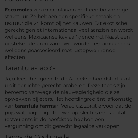
Escamoles
zijn mierenlarven met een bolvormige
structuur. Ze hebben een specifieke smaak en
textuur die vrijkomt bij het kauwen. Dit exotische
gerecht geniet internationaal veel aanzien en wordt
wel eens 'Mexicaanse kaviaar' genoemd. Naast een
uitstekende bron van eiwit, worden escamoles ook
wel eens geassocieerd met lustopwekkende
effecten.
Tarantula-taco's
Ja, u leest het goed. In de Azteekse hoofdstad kunt
u dit beruchte gerecht proberen. Deze taco's zijn
beroemd vanwege de nieuwsgierigheid die ze
opwekken bij eters. Het hoofdingrediënt, afkomstig
van
tarantula farms
in Veracruz, zorgt ervoor dat de
prijs wat hoger ligt. Let wel op: slechts een aantal
restaurants in de hoofdstad hebben een
vergunning om dit gerecht legaal te verkopen.
Tacos de Cochinada