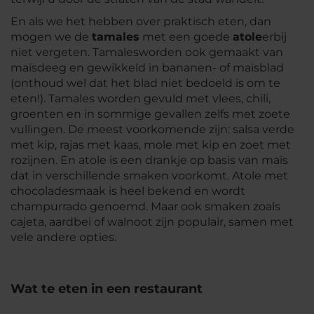
En als we het hebben over praktisch eten, dan
mogen we de
tamales
met een goede
atole
erbij
niet vergeten.
Tamales
worden ook gemaakt van
maïsdeeg en gewikkeld in bananen- of maïsblad
(onthoud wel dat het blad niet bedoeld is om te
eten!).
Tamales
worden gevuld met vlees, chili,
groenten en in sommige gevallen zelfs met zoete
vullingen. De meest voorkomende zijn: salsa verde
met kip, rajas met kaas, mole met kip en zoet met
rozijnen. En
atole
is een drankje op basis van maïs
dat in verschillende smaken voorkomt.
Atole
met
chocoladesmaak is heel bekend en wordt
champurrado genoemd. Maar ook smaken zoals
cajeta, aardbei of walnoot zijn populair, samen met
vele andere opties.
Wat te eten in een restaurant