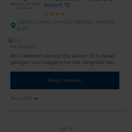
Airport T2
Capitán Carlos León González s/n,. Mexico-
Stad
Recensies
NH Collection Mexico City Airport T2 is ideaal
gelegen voor toegang tot het vliegveld: het
bevindt zich namelijk op de 6e verdieping
van Terminal 2 op het vliegveld Benito Juárez
Direct boeken
in Mexico-Stad. Vanuit de internationale
aankomsthal neemt u gewoon de lift. Het
ronde gebouw is stijlvol en modern, en
Toon info
gebouwd rond een binnenplaats. Met de taxi
bent u bovendien in slechts 30 minuten in
het centrum van Mexico-Stad.
van
4