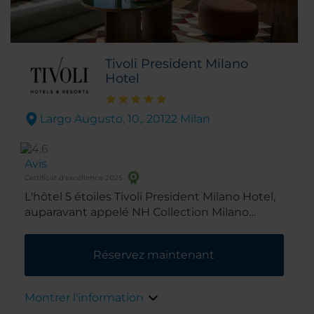
Tivoli President Milano
Hotel
Largo Augusto, 10,. 20122 Milan
Avis
Certificat d'excellence 2025
L'hôtel 5 étoiles Tivoli President Milano Hotel,
auparavant appelé NH Collection Milano
President se situe au centre de Milan, à
proximité de toutes les principales curiosités
Réservez maintenant
touristiques de la ville. Entièrement rénové
en 2025, l'hôtel allie charme, élégance et
design. Étant donné qu'il se trouve à cinq
Montrer l'information
minutes à pied de la piazza del Duomo, du