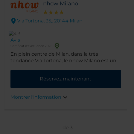
nhow Milano
Via Tortona, 35,. 20144 Milan
Avis
Certificat d'excellence 2025
En plein centre de Milan, dans la très
tendance Via Tortona, le nhow Milano est un
pied-à-terre cosmopolite et artistique parfait
pour découvrir tous les attraits du quartier du
Réservez maintenant
design.
Montrer l'information
de
3