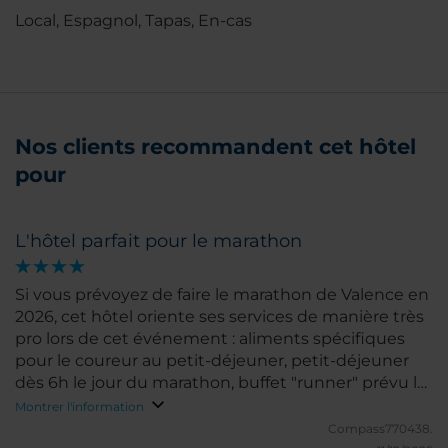
Local, Espagnol, Tapas, En-cas
Nos clients recommandent cet hôtel
pour
L'hôtel parfait pour le marathon
Si vous prévoyez de faire le marathon de Valence en
2026, cet hôtel oriente ses services de manière très
pro lors de cet événement : aliments spécifiques
pour le coureur au petit-déjeuner, petit-déjeuner
dès 6h le jour du marathon, buffet "runner" prévu la
veille. Pas très loin du métro, cela facilite aussi les
Montrer l'information
déplacements du Jour J
Compass770438.