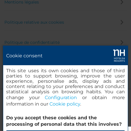
Mentions légales
Politique relative aux cookies
Politique de confidentialité
Cookie consent
Canal éthique
This site uses its own cookies and those of third
parties to support browsing, improve the user
experience, personalise ads, display ads and
content relating to your preferences and conduct
statistical analysis on browsing habits. You can
change your
Configuration
or obtain more
information in our
Cookie policy
.
iStay by NH Zaragoza Sport Hotel
Do you accept these cookies and the
© 2000-2026 MINOR HOTELS EUROPE & AMERICAS Santa Engracia
processing of personal data that this involves?
120. 28003 Madrid, Espagne