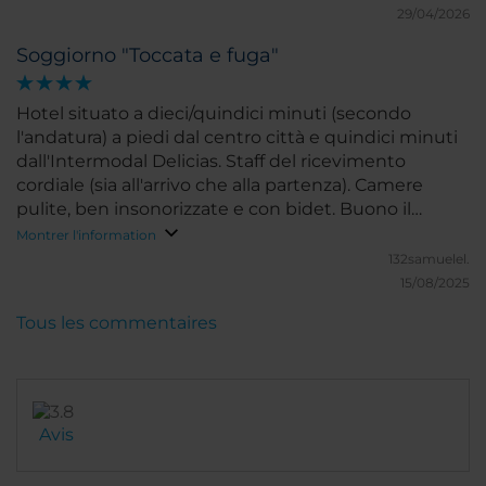
29/04/2026
Soggiorno "Toccata e fuga"
Hotel situato a dieci/quindici minuti (secondo
l'andatura) a piedi dal centro città e quindici minuti
dall'Intermodal Delicias. Staff del ricevimento
cordiale (sia all'arrivo che alla partenza). Camere
pulite, ben insonorizzate e con bidet. Buono il
segnale del wi-fi. Non ho usufruito del servizio
Montrer l'information
breakfast. Lo consiglio.
132samuelel.
15/08/2025
Tous les commentaires
Avis