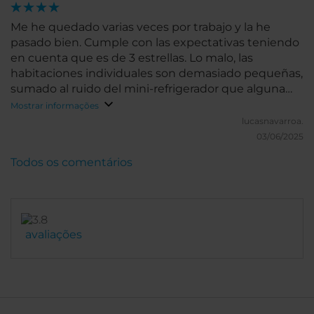
Me he quedado varias veces por trabajo y la he
pasado bien. Cumple con las expectativas teniendo
en cuenta que es de 3 estrellas. Lo malo, las
habitaciones individuales son demasiado pequeñas,
sumado al ruido del mini-refrigerador que alguna
vez me ha despertado de noche. Pero las
Mostrar informações
habitaciones dobles están muy bien. En los baños
lucasnavarroa.
habría que repasar la limpieza de los conductos de
03/06/2025
ventilación. Suma puntos positivos que tengan una
Todos os comentários
política de no tener problemas con que traigas
comida del exterior.
avaliações