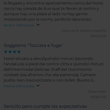
la llegada y encontre aparcamiento cerca del hotel,
cerca hay parada de bus que te llevan al centro y
aunque hay una plaza al lado no hay gente
molestando por la noche, perfecto descanso.
Mostrar informações
Jose Luis M.
Alicante, Espanha
29/04/2026
Soggiorno "Toccata e fuga"
Hotel situato a dieci/quindici minuti (secondo
l'andatura) a piedi dal centro città e quindici minuti
dall'Intermodal Delicias. Staff del ricevimento
cordiale (sia all'arrivo che alla partenza). Camere
pulite, ben insonorizzate e con bidet. Buono il
segnale del wi-fi. Non ho usufruito del servizio
Mostrar informações
breakfast. Lo consiglio.
132samuelel.
15/08/2025
Sencillo pero cumple las expectativas