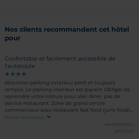
Nos clients recommandent cet hôtel
pour
Confortable et facilement accessible de
l'autoroute
Attention parking extérieur petit et toujours
remplis. Le parking intérieur est payant. Obliger de
reprendre votre voiture pour aller diner, pas de
service restaurant. Zone de grand centre
commerciaux avec restaurant fast food (junk food).
Bon rapport qualité/prix car chambre confortable et
Montrer l'information
petit déjeuner complet et de bonne qualité.
sambP3248NU.
26/02/2023