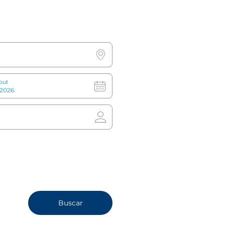
icionado o
Mascotas
Acces
izador
taciones
out
ca de mascotas
Información
 y gatos permitidos
Check-in: 15:00
áximo: 25 kg
Check-out: 12:00
Buscar
: 25 € por noche/por
(Lazy Sunday: 15:00)
a. Disponibilidad limitada,