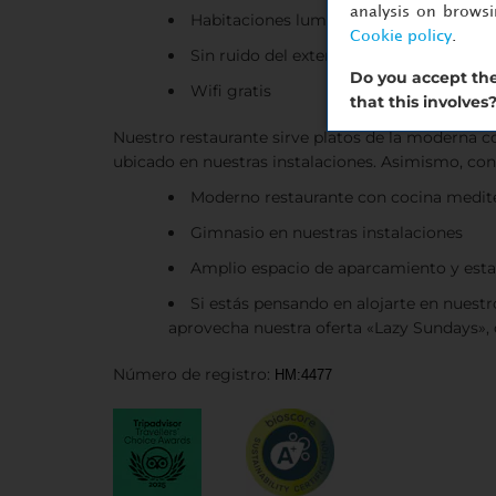
analysis on brows
Habitaciones luminosas y actuales con
Cookie policy
.
Sin ruido del exterior
Do you accept the
Wifi gratis
that this involves
Nuestro restaurante sirve platos de la moderna 
ubicado en nuestras instalaciones. Asimismo, con
Moderno restaurante con cocina medite
Gimnasio en nuestras instalaciones
Amplio espacio de aparcamiento y estac
Si estás pensando en alojarte en nuest
aprovecha nuestra oferta «Lazy Sundays», q
Número de registro:
HM:4477