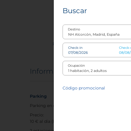
Buscar
100%
Aire acond
climat
Destino
Reuniones
102 Habi
Check-in
Check-
Ocupación
Información del hotel
Código promocional
Parking
Políti
Parking en el hotel
Perros
Precio:
Peso M
10 € al día (IVA incluido)
Precio
2 estaciones de carga para
mascot