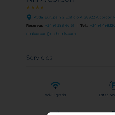
Avda. Europa nº2 Edificio A, 28922 Alcorcón
Reservas
+34 91 398 46 61
Tel.:
+34 91 49832
nhalcorcon@nh-hotels.com
Servicios
Wi-Fi gratis
Estacion