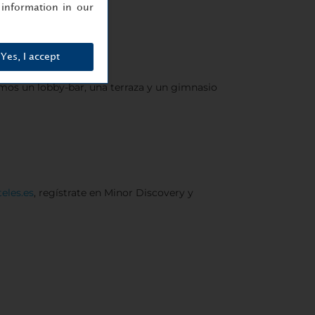
information in our
Yes, I accept
mos un lobby-bar, una terraza y un gimnasio
eles.es
, regístrate en Minor Discovery y