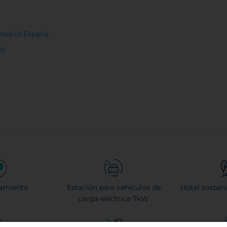
 Madrid España
00
amiento
Estación para vehículos de
Hotel sosteni
carga eléctrica 7kW