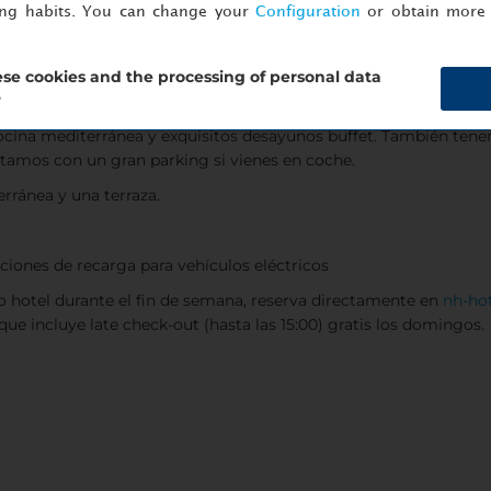
ing habits. You can change your
Configuration
or obtain more 
 aire acondicionado
se cookies and the processing of personal data
?
cocina mediterránea y exquisitos desayunos buffet. También tene
tamos con un gran parking si vienes en coche.
rránea y una terraza.
iones de recarga para vehículos eléctricos
ro hotel durante el fin de semana, reserva directamente en
nh-hot
ue incluye late check-out (hasta las 15:00) gratis los domingos.