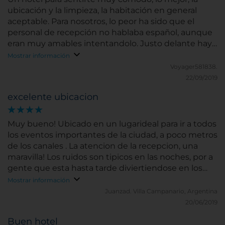
ubicación y la limpieza, la habitación en general
aceptable. Para nosotros, lo peor ha sido que el
personal de recepción no hablaba español, aunque
eran muy amables intentandolo. Justo delante hay
una parada de tranvía y a tres paradas de la estación
Mostrar información
Central. Situado en Rembrandtplein 19, es una plaza
Voyager581838.
con muchisima animación y buenas cafeterias y
22/09/2019
restaurantes. Justo en frente, en Rembrandtplein
excelente ubicacion
46, está situado el Pub de estilo Inglés "The Old Bell"
en el que algunas noches.cenamos muy agusto.
Muy bueno! Ubicado en un lugarideal para ir a todos
los eventos importantes de la ciudad, a poco metros
de los canales . La atencion de la recepcion, una
maravilla! Los ruidos son tipicos en las noches, por a
gente que esta hasta tarde diviertiendose en los
bares aledaños, pero nada que moleste a la hora de
Mostrar información
dormir. A quienes viajen del continente americano ,
Juanzad.
Villa Campanario, Argentina
sugiero que lleven adaptadores para los enchufes, si
20/06/2019
bien en la recepcion del hotel se pueden pedir
Buen hotel
prestados