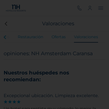
Valoraciones
entos
Restauración
Ofertas
Valoraciones
opiniones: NH Amsterdam Caransa
Nuestros huéspedes nos
recomiendan:
Excepcional ubicación. Limpieza excelente.
Un hotel para sentirte muy cómodo, lo mejor, la