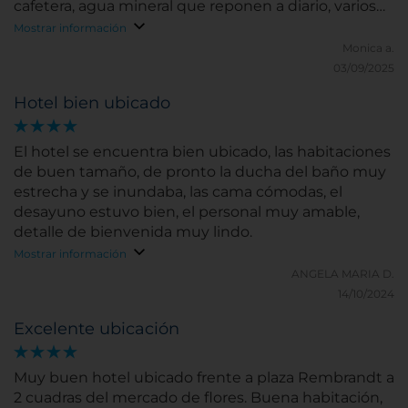
cafetera, agua mineral que reponen a diario, varios
enchufes, etc. Personal amable y profesional. Hay
Mostrar información
que tener en cuenta que la plaza Rembrand tiene
Monica a.
muchos restaurantes y discotecas por lo que el fin
03/09/2025
de semana se oye mucho ruido en las habitaciones
Hotel bien ubicado
que dan a ella, mejor alojarse en otras que den a otra
calle. Y no tiene aire acondicionado por lo que,
aunque en Amsterdam no suele hacer mucho calor,
El hotel se encuentra bien ubicado, las habitaciones
recalienta y hay que abrir un rato por la noche. Sólo
de buen tamaño, de pronto la ducha del baño muy
le falta el aire acondicionado para que le de la
estrecha y se inundaba, las cama cómodas, el
máxima puntuación
desayuno estuvo bien, el personal muy amable,
detalle de bienvenida muy lindo.
Mostrar información
ANGELA MARIA D.
14/10/2024
Excelente ubicación
Muy buen hotel ubicado frente a plaza Rembrandt a
2 cuadras del mercado de flores. Buena habitación,