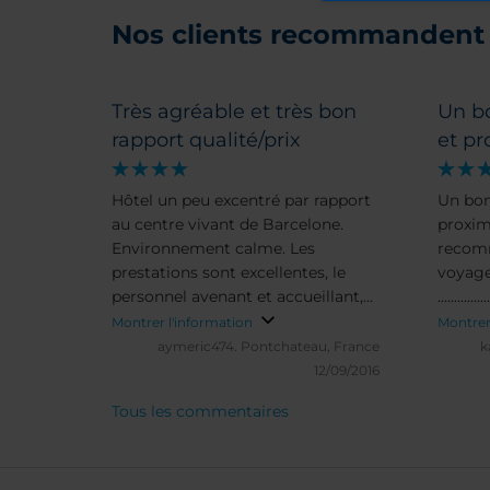
Nos clients recommandent 
Très agréable et très bon
Un bo
rapport qualité/prix
et pr
Hôtel un peu excentré par rapport
Un bon
au centre vivant de Barcelone.
proximi
Environnement calme. Les
recom
prestations sont excellentes, le
voyage
personnel avenant et accueillant,
...............
le service est agréable ... Sans
Montrer l'information
Montrer
hésiter lors de mon prochain
aymeric474.
Pontchateau, France
k
déplacement, j'y retourne!
12/09/2016
Tous les commentaires