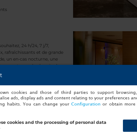
ants
haitez, 24 h/24, 7 j/7,
x, rafraîchissants et de grande
ide, un en-cas nocturne, une
 à emporter sur le chemin de
 toutes vos envies !
t
s own cookies and those of third parties to support browsing
lise ads, display ads and content relating to your preferences and
ing habits. You can change your
Configuration
or obtain more 
se cookies and the processing of personal data
?