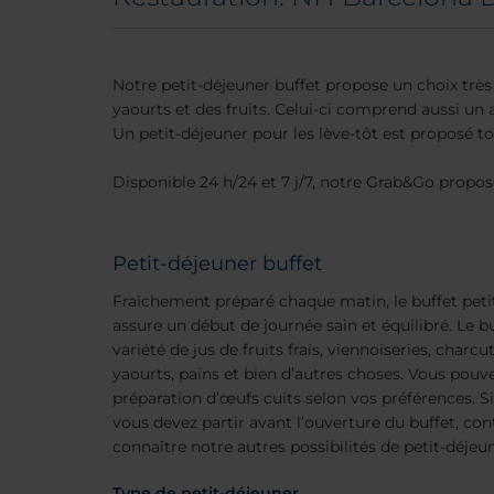
Notre petit-déjeuner buffet propose un choix très
yaourts et des fruits. Celui-ci comprend aussi un 
Un petit-déjeuner pour les lève-tôt est proposé tou
Disponible 24 h/24 et 7 j/7, notre Grab&Go propose
Petit-déjeuner buffet
Fraîchement préparé chaque matin, le buffet petit
assure un début de journée sain et équilibré. Le 
variété de jus de fruits frais, viennoiseries, charcu
yaourts, pains et bien d’autres choses. Vous pouv
préparation d’œufs cuits selon vos préférences. Si
vous devez partir avant l’ouverture du buffet, con
connaître notre autres possibilités de petit-déjeu
Type de petit-déjeuner