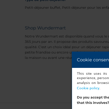
Petit-déjeuner buffet, Petit-déjeuner pour les enf
Shop Wundermart
Notre Wundermart est disponible quand vous le sou
365 jours par an. Il propose des produits savoureu
qualité. C'est un choix idéal pour un déjeuner rap
petite friandise ou encore un plat et une boisson
la maison ou avant une réunion. De quoi satisfaire
Cookie consen
This site uses it
experience, persona
analysis on brows
Cookie policy
.
Do you accept the
that this involves