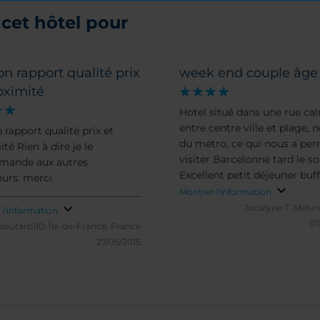
cet hôtel pour
n rapport qualité prix
week end couple âge
oximité
Hotel situé dans une rue calme,
entre centre ville et plage, n
 rapport qualité prix et
du métro, ce qui nous a per
té Rien à dire je le
visiter Barcelonne tard le soi
mande aux autres
Excellent petit déjeuner buff
urs. merci
personnel très agréable, à
Montrer l'information
..............................................................................................
recommander.
Jocelyne T.
Melun
 l'information
07
aoutarb110.
Île-de-France, France
27/05/2015