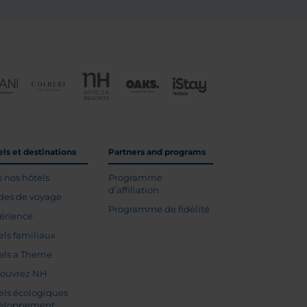
ls et destinations
Partners and programs
s nos hôtels
Programme
d’affiliation
des de voyage
Programme de fidélité
érience
els familiaux
els a Theme
ouvrez NH
els écologiques
eloppement