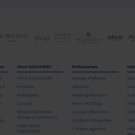
ons
Minor DISCOVERY
Professionels
Hôte
H
Minor DISCOVERY
Voyage d’affaires
Tou
ons
S'inscrire
Agences
Gui
es
Avantages
Meeting Planners
Exp
n
Contact
Minor Pro Blog
Hôt
Minor DISCOVERY
Contact: Réunions
Hot
Termes et conditions
es
Contact: Entreprises
Déc
FAQs Minor
Contact: Agences
Hôt
DISCOVERY
dév