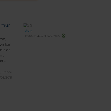
 mur
Avis
Certificat d’excellence 2025
on loin
mis de
r .
et,
, France
/05/2015