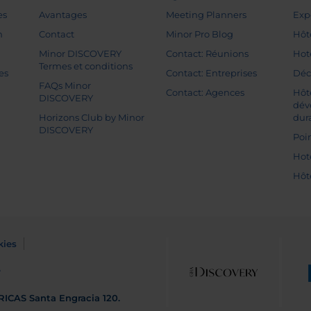
es
Avantages
Meeting Planners
Exp
n
Contact
Minor Pro Blog
Hôt
Minor DISCOVERY
Contact: Réunions
Hot
Termes et conditions
es
Contact: Entreprises
Déc
FAQs Minor
Contact: Agences
Hôt
DISCOVERY
dév
Horizons Club by Minor
dur
DISCOVERY
Poin
Hot
Hôt
kies
e
RICAS
Santa Engracia 120.