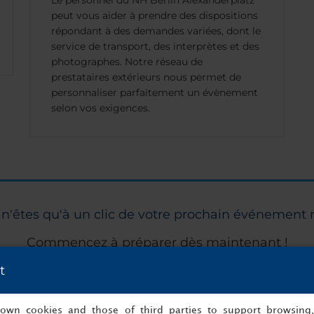
Le personnel du NH Berlin Alexanderplatz
peut vous aider à prendre des dispositions
répondant à des demandes variées, dont le
service de transport, des interprètes et des
photographes. Notre réseau de
prestataires extérieurs nous permet de
personnaliser parfaitement un évènement
selon vos exigences.
n'êtes qu'à un clic de votre prochain événement 
Commencez à préparer dès maintenant !
t
s
Cará
s own cookies and those of third parties to support browsing