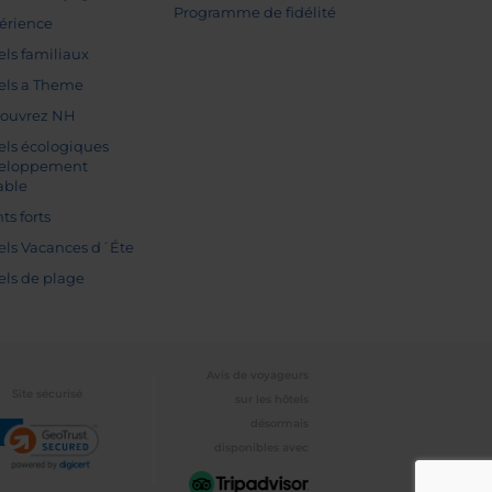
Programme de fidélité
érience
els familiaux
els a Theme
ouvrez NH
els écologiques
eloppement
able
ts forts
els Vacances d´Éte
els de plage
Avis de voyageurs
Site sécurisé
sur les hôtels
désormais
disponibles avec