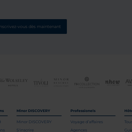
Inscrivez-vous dès maintenant
ons
Minor DISCOVERY
Professionels
Hôte
H
Minor DISCOVERY
Voyage d’affaires
Tou
ons
S'inscrire
Agences
Gui