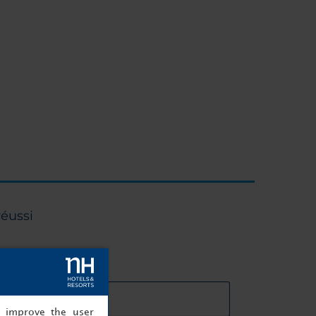
réussi
cteristiques des salles
, improve the user