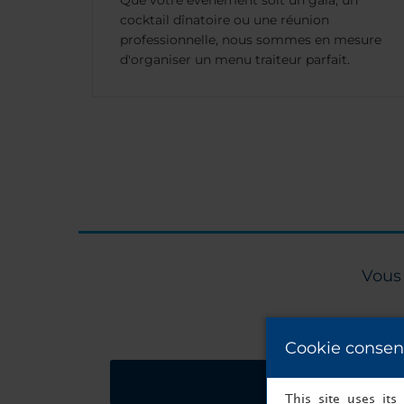
Que votre évènement soit un gala, un
cocktail dînatoire ou une réunion
professionnelle, nous sommes en mesure
d'organiser un menu traiteur parfait.
Vous 
Cookie consen
Demandez un devi
This site uses it