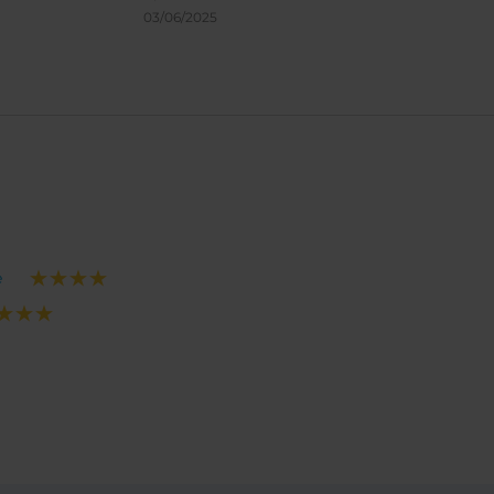
sanitaires COVID adaptées.
03/06/2025
e