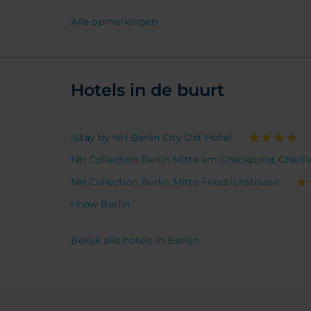
vanweg
Alle opmerkingen
Ledenr
voor d
keuze k
(weten
Hotels in de buurt
via A
datums
zelf al
iStay by NH Berlin City Ost Hotel
NH Collection Berlin Mitte am Checkpoint Charli
NH Collection Berlin Mitte Friedrichstrasse
nhow Berlin
Bekijk alle hotels in Berlijn