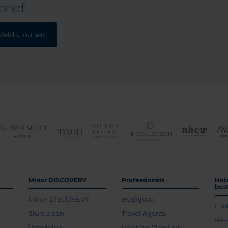
rief
Meld u nu aan
Minor DISCOVERY
Professionals
Hot
bes
Minor DISCOVERY
Bedrijven
Hot
g
Sluit u aan
Travel Agents
Rei
Voordelen
Meeting Planners