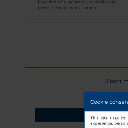
bijeenkomst organiseert, wij stellen het
perfecte menu voor u samen.
U bent m
Cookie consen
Vraag een offerte a
This site uses it
experience, persona