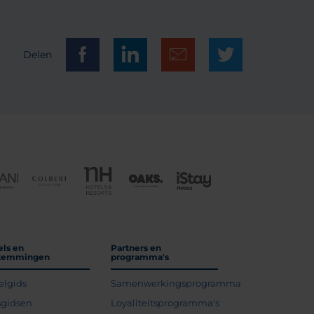
Delen
els en
Partners en
temmingen
programma's
elgids
Samenwerkingsprogramma
sgidsen
Loyaliteitsprogramma's