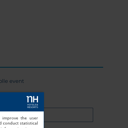
lle event
ails vergaderruimtes
, improve the user
 conduct statistical