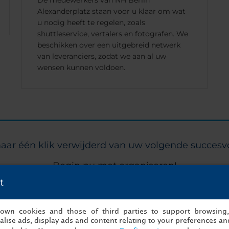
De medewerkers van NH Berlin
Alexanderplatz staan voor u klaar om wat
u nodig heeft te regelen, zoals
shuttleservice, vertalers en fotografen. We
beschikken over een uitgebreid netwerk
van leveranciers, zodat we aan al uw
wensen kunnen voldoen.
aar één klik verwijderd van uw volgende succesvo
Begin nu met organiseren!
t
an
Det
s own cookies and those of third parties to support browsing
lise ads, display ads and content relating to your preferences and