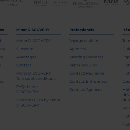
ons
Minor DISCOVERY
Professionels
Hôte
H
Minor DISCOVERY
Voyage d’affaires
Tou
ons
S'inscrire
Agences
Gui
es
Avantages
Meeting Planners
Exp
n
Contact
Minor Pro Blog
Hôt
Minor DISCOVERY
Contact: Réunions
Hot
Termes et conditions
es
Contact: Entreprises
Déc
FAQs Minor
Contact: Agences
Hôt
DISCOVERY
dév
Horizons Club by Minor
dur
DISCOVERY
Poin
Hot
Hôt