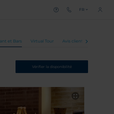
FR
ant et Bars
Virtual Tour
Avis client
Vérifier la disponibilité