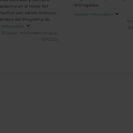
entregados.
quedarme en el Hotel NH
Pavillon por varios motivos:.
Montrer l'information
iembro del Programa de
Mo
ación (Minor), la ubicación
 l'information
22
lente (en el Parque de la 93,
922juanh.
Montevideo, Uruguay
uper segura, con muchas
12/11/2025
es para salir a tomar y
, el personal siempre es muy
, las habitaciones son
osas y el desayuno es
nte.