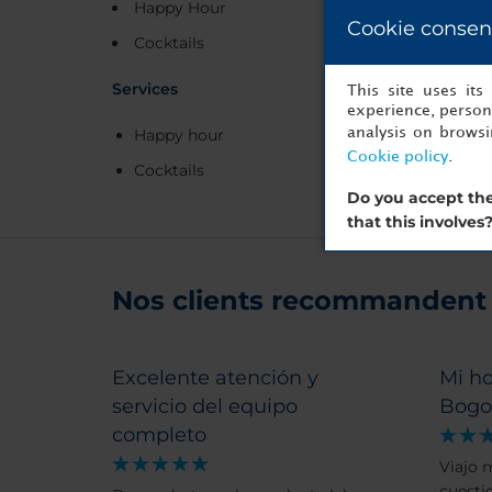
Happy Hour
Cookie consen
Cocktails
Services
This site uses it
experience, persona
analysis on brows
Happy hour
Cookie policy
.
Cocktails
Do you accept the
that this involves
Nos clients recommandent 
Excelente atención y
Mi ho
servicio del equipo
Bogo
completo
Viajo 
cuesti