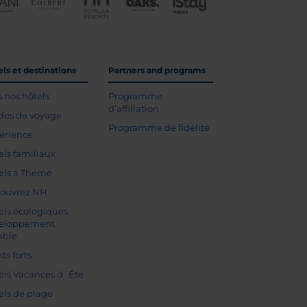
ls et destinations
Partners and programs
s nos hôtels
Programme
d’affiliation
des de voyage
Programme de fidélité
érience
els familiaux
els a Theme
ouvrez NH
els écologiques
eloppement
able
ts forts
els Vacances d´Éte
els de plage