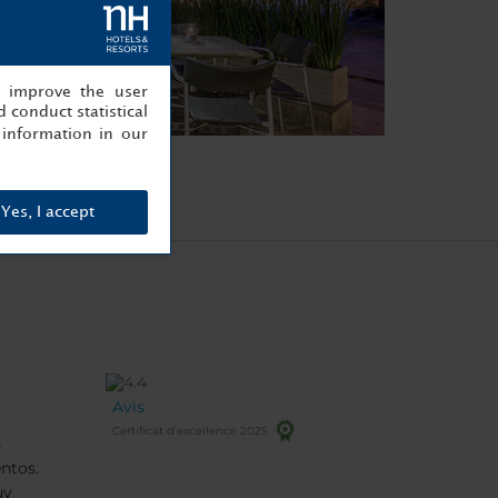
, improve the user
 conduct statistical
information in our
Yes, I accept
Avis
Certificat d’excellence 2025
s
ntos.
uy