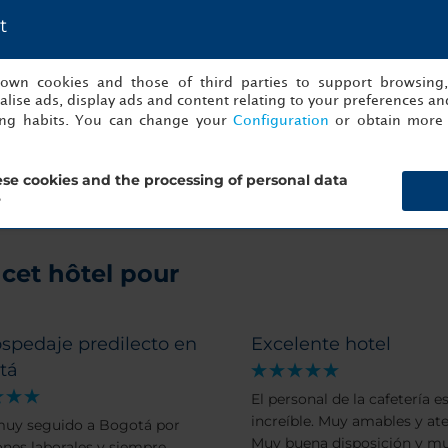
t
s own cookies and those of third parties to support browsing
lise ads, display ads and content relating to your preferences and
ing habits. You can change your
Configuration
or obtain more 
se cookies and the processing of personal data
?
cet hôtel pour
spedaje predilecto en
Excelente hotel
tá
El personal de la cafetería e
increíble. Muy amables y ate
muy seguido a Bogotá por
Muy buena disposición y m
ones laborales y siempre