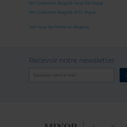
NH Collection Bogotá Terra 100 Royal
gestión, disponibilidad y
amabilidad. Su profesionalismo y
NH Collection Bogotá WTC Royal
disposición contribuyeron
significativamente a hacer de mi
Voir tous les hôtels en Bogota
estadía una experiencia
memorable. Recomiendo
ampliamente este establecimiento
por la calidad de su servicio e este
establecimiento por la calidad de
Recevoir notre newsletter
su servicio