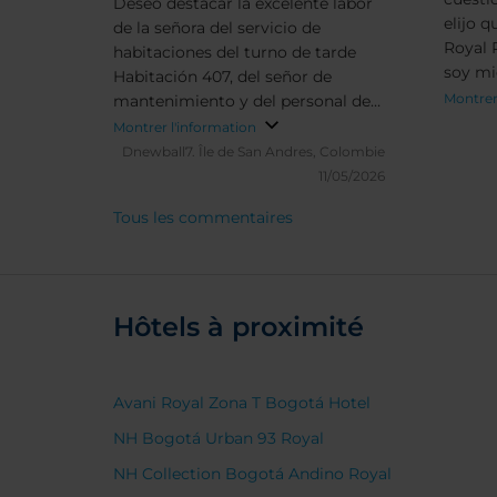
Deseo destacar la excelente labor
elijo 
de la señora del servicio de
Royal 
habitaciones del turno de tarde
soy m
Habitación 407, del señor de
Fideliz
Montrer
mantenimiento y del personal de
es exce
recepción, tanto el señor como la
Montrer l'information
zona s
joven. Todos ellos se distinguieron
Dnewball7.
Île de San Andres, Colombie
opcion
por su excelente gestión,
11/05/2026
cenar)
disponibilidad y amabilidad. Su
Tous les commentaires
amable
profesionalismo y disposición
espaci
contribuyeron significativamente
excele
a hacer de mi estadía una
experiencia memorable.
Recomiendo ampliamentDeseo
Hôtels à proximité
destacar la excelente labor de la
señora del servicio de habitaciones
del turno de tarde Habitación 407,
Avani Royal Zona T Bogotá Hotel
del señor de mantenimiento y del
NH Bogotá Urban 93 Royal
personal de recepción, tanto el
señor como la joven. Todos ellos se
NH Collection Bogotá Andino Royal
distinguieron por su excelente