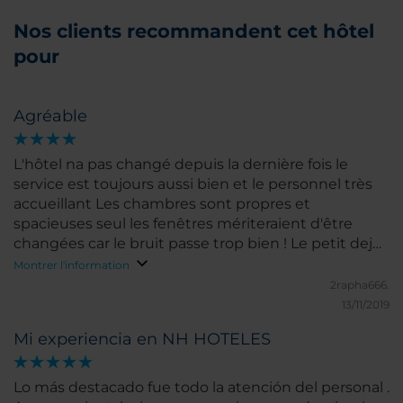
Nos clients recommandent cet hôtel
pour
Agréable
L'hôtel na pas changé depuis la dernière fois le
service est toujours aussi bien et le personnel très
accueillant Les chambres sont propres et
spacieuses seul les fenêtres mériteraient d'être
changées car le bruit passe trop bien ! Le petit dej
est vraiment au top et les repas sont pas mal non
Montrer l'information
plus Mon hôtel préféré a cali c'est sur
2rapha666.
13/11/2019
Mi experiencia en NH HOTELES
Lo más destacado fue todo la atención del personal .