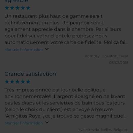
agreable
Un restaurant plus haut de gamme serait
definitivement un plus. Un peignoir serait
egalement apprecie dans la chambre. Par ailleurs
pour fideliser votre clientele proposez nous
automatiquement votre carte de fidelite. Moi ca fait
des annees que je vous suis fidele a Bogota, je ne
Montrer l'information
l'ais toujours pas. Dommage!
Pompsy.
Houston, Texas
03/02/2018
Grande satisfaction
Très impressionnée par leur belle politique
environnementale!!! L'argent épargné en ne lavant
pas les draps et les serviettes de bain tous les jours
(selon le choix du client,) est envoyé à l'œuvre
"Amigitos Royal", et je trouve ce geste magnifique!
Bravo!
Montrer l'information
svalettevda.
Ixelles, Belgium