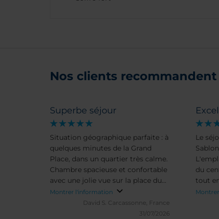
Nos clients recommandent 
Superbe séjour
Excel
Situation géographique parfaite : à
Le séj
quelques minutes de la Grand
Sablon 
Place, dans un quartier très calme.
L'empl
Chambre spacieuse et confortable
du cent
avec une jolie vue sur la place du
tout e
Sablon.
calme.
Montrer l'information
Montrer
vous d
David S.
Carcassonne, France
bien. 
31/07/2026