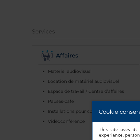
Services
Affaires
Matériel audiovisuel
Location de matériel audiovisuel
Espace de travail / Centre d’affaires
Pauses-café
Installations pour conférence
Cookie consen
Vidéoconférence
This site uses it
experience, persona