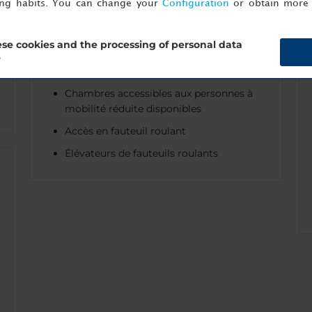
ing habits. You can change your
Configuration
or obtain more 
se cookies and the processing of personal data
Accessibilité
?
Chambres accessibles aux personnes à
mobilité réduite disponibles
Accès en fauteuil roulant
Élévateurs de fauteuils roulants