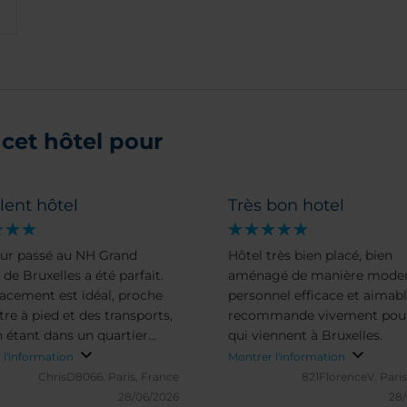
cet hôtel pour
lent hôtel
Très bon hotel
our passé au NH Grand
Hôtel très bien placé, bien
de Bruxelles a été parfait.
aménagé de manière moder
acement est idéal, proche
personnel efficace et aimabl
re à pied et des transports,
recommande vivement pour
n étant dans un quartier
qui viennent à Bruxelles.
 Le personnel est souriant,
 l'information
Montrer l'information
emande si tout se passe
ChrisD8066.
Paris, France
821FlorenceV.
Paris
Le chambre, d'une propreté
28/06/2026
28