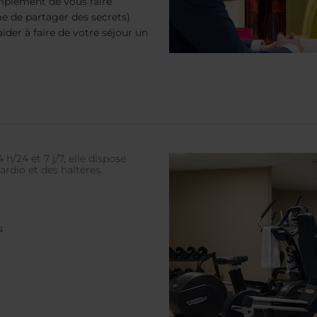
mplement de vous faire
me de partager des secrets)
aider à faire de votre séjour un
 h/24 et 7 j/7, elle dispose
rdio et des haltères.
s