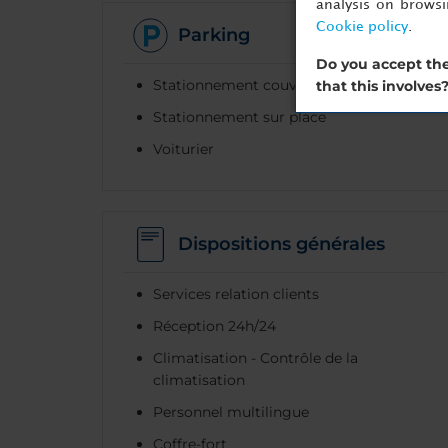
analysis on brows
Cookie policy
.
Parking
Do you accept the
Stationnement couvert
that this involves
Stationnement sur place
Voiturier
Dispositions générales
Services relation clients
Réception 24h/24
Climatisation - Contrôle de la
climatisation
Personnel multilingue
Coffre-fort