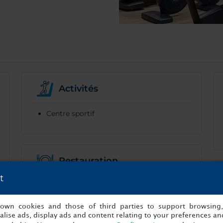
Activités
Centre sportif
Restauration
t
Services de restauration
Restaurant
s own cookies and those of third parties to support browsing
lise ads, display ads and content relating to your preferences and
Services de chambres