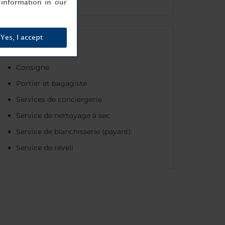
information in our
Yes, I accept
Services
Consigne
Portier et bagagiste
Services de conciergerie
Service de nettoyage à sec
Service de blanchisserie (payant)
Service de réveil