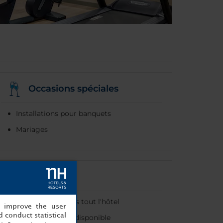
Occasions spéciales
Installations pour banquets
Mariages
Internet
Wi-Fi gratuit dans tout l'hôtel
, improve the user
 conduct statistical
Wi-Fi haut débit disponible