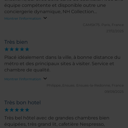
équipe compétente et disponible outre une
conciergerie dynamique, NH Collection
Copenhagen est un hôtel parfait grâce à sa situation
Montrer l'information
proche d'une station de métro et du centre à pied,
CAMSK75.
Paris, France
mais aussi compte tenu de son cadre moderne,
27/12/2025
fonctionnel et agréable.
Très bien
Placé idéalement dans la ville, à bonne distance du
métro et des principaux sites à visiter. Service et
chambre de qualité.
Montrer l'information
Philippe_Ensues.
Ensues-la-Redonne, France
09/09/2025
Très bon hotel
Très bel hôtel avec de grandes chambres bien
équipées, très grand lit, cafetière Nespresso,