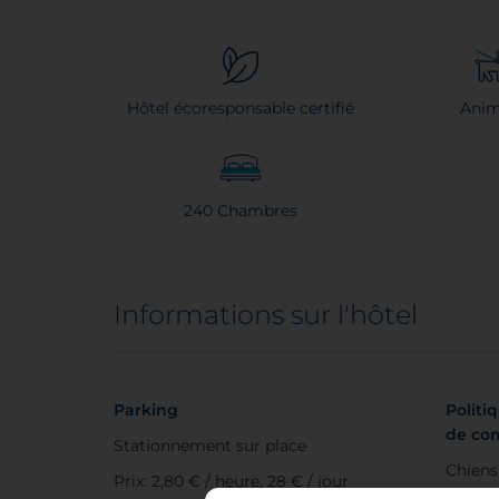
Hôtel écoresponsable certifié
Ani
240 Chambres
Informations sur l'hôtel
Parking
Politi
de co
Stationnement sur place
Chiens
Prix: 2,80 € / heure, 28 € / jour