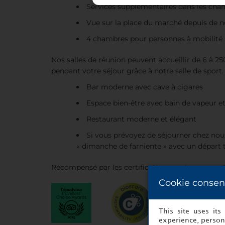
Services supplémentaires dans les chamb
Vue sur la place du marché depuis de 
4 chambres pour personnes à mobilité 
Nos salles de réunion peuvent accueillir de 6 à 2
pendant votre séjour grâce à notre salle de sport
Bar moderne avec cave à cigares
Espace bien-être avec bain de vapeur et
Restaurant moderne et élégant
Si vous prévoyez de séjourner chez no
« dimanche de farniente » avec un départ ta
Récompensé par les certifications environnem
Cookie consen
This site uses it
experience, persona