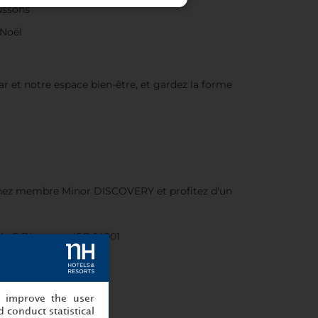
ussons
 Noël
r et notre espace bien-être, et gardez la forme
nez membre Minor DISCOVERY et profitez d'un
emental : C Bioscore; ISO 14001
, improve the user
 conduct statistical