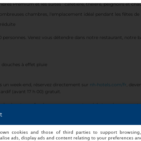
res Premium et les suites : cafetière, théière, peignoirs et cha
nombreuses chambres, l'emplacement idéal pendant les fêtes de
réduite
50 personnes. Venez vous détendre dans notre restaurant, notre ba
.
 douches à effet pluie
us un week-end, réservez directement sur
nh-hotels.com/fr
, deve
rdif (avant 17 h 00) gratuit.
ental suivantes, grâce à son engagement social et environn
t
s own cookies and those of third parties to support browsing
lise ads, display ads and content relating to your preferences and