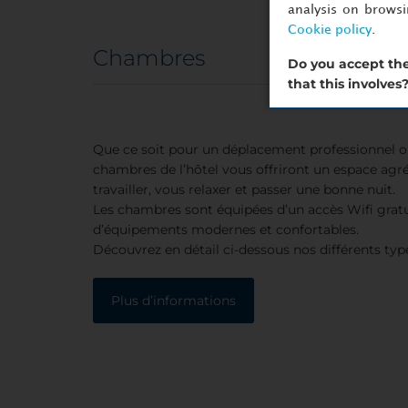
analysis on brows
Cookie policy
.
Chambres
Do you accept the
that this involves
Que ce soit pour un déplacement professionnel o
chambres de l’hôtel vous offriront un espace agr
travailler, vous relaxer et passer une bonne nuit.
Les chambres sont équipées d’un accès Wifi gratu
d’équipements modernes et confortables.
Découvrez en détail ci-dessous nos différents ty
Plus d’informations