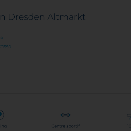
on Dresden Altmarkt
ne
501550
ing
Centre sportif
1