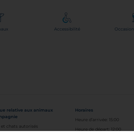
maux
Accessibilité
Occasion
que relative aux animaux
Horaires
mpagnie
Heure d’arrivée: 15:00
 et chats autorisés
Heure de départ: 12:00