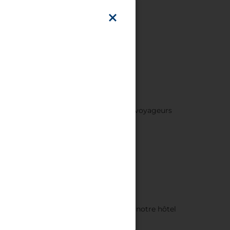
17:00)
place du marché. Les touristes et les voyageurs
tmarkt. Selon l'un de nos visiteurs, notre hôtel