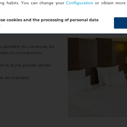
ing habits. You can change your
Configuration
or obtain more 
se cookies and the processing of personal data
?
u pendant vos vacances, les
éable ou vous pourrez
it et d’une grande variété
pes de chambre.