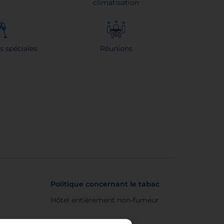
climatisation
s spéciales
Réunions
Politique concernant le tabac
Hôtel entièrement non-fumeur